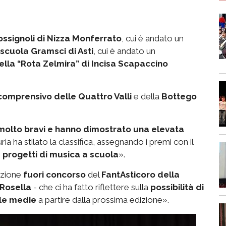
ossignoli di Nizza Monferrato
, cui è andato un
scuola Gramsci di Asti
, cui è andato un
ella “Rota Zelmira” di Incisa Scapaccino
 comprensivo delle Quattro Valli
e della
Bottego
 molto bravi e hanno dimostrato una elevata
uria ha stilato la classifica, assegnando i premi con il
 progetti di musica a scuola
».
azione
fuori concorso
del
FantAsticoro della
Rosella
- che ci ha fatto riflettere sulla
possibilità di
ole medie
a partire dalla prossima edizione».