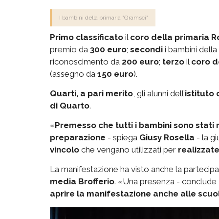
I bambini della primaria "Gramsci"
Primo classificato
il
coro della primaria R
premio da
300 euro
;
secondi
i bambini della
riconoscimento da
200 euro
;
terzo
il
coro d
(assegno da
150 euro
).
Quarti, a pari merito
, gli alunni dell’
istituto
di Quarto
.
«
Premesso che tutti i bambini sono stati
preparazione
- spiega
Giusy Rosella
- la gi
vincolo
che vengano utilizzati per
realizzate
La manifestazione ha visto anche la partecip
media Brofferio
. «Una presenza - conclude
aprire la manifestazione anche alle scu