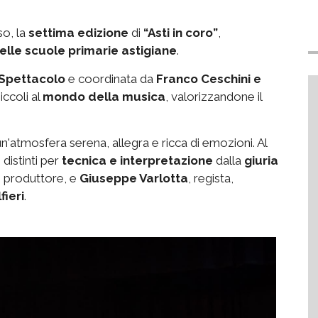
so, la
settima edizione
di
“Asti in coro”
,
elle scuole primarie astigiane
.
 Spettacolo
e coordinata da
Franco Ceschini e
iccoli al
mondo della musica
, valorizzandone il
un'atmosfera serena, allegra e ricca di emozioni. Al
distinti per
tecnica e interpretazione
dalla
giuria
e produttore, e
Giuseppe Varlotta
, regista,
fieri
.