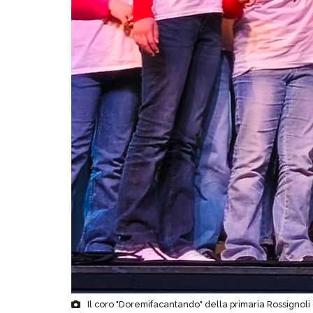
Il coro "Doremifacantando" della primaria Rossignoli