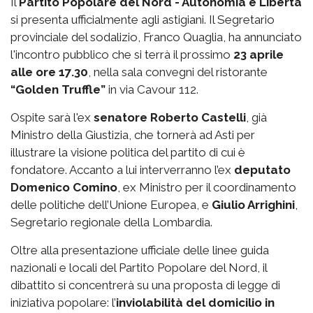
Il
Partito Popolare del Nord - Autonomia e Libertà
si presenta ufficialmente agli astigiani. Il Segretario
provinciale del sodalizio, Franco Quaglia, ha annunciato
l'incontro pubblico che si terrà il prossimo
23 aprile
alle ore 17.30
, nella sala convegni del ristorante
“Golden Truffle”
in via Cavour 112.
Ospite sarà l'ex
senatore Roberto Castelli
, già
Ministro della Giustizia, che tornerà ad Asti per
illustrare la visione politica del partito di cui è
fondatore. Accanto a lui interverranno l’ex
deputato
Domenico Comino
, ex Ministro per il coordinamento
delle politiche dell’Unione Europea, e
Giulio Arrighini
,
Segretario regionale della Lombardia.
Oltre alla presentazione ufficiale delle linee guida
nazionali e locali del Partito Popolare del Nord, il
dibattito si concentrerà su una proposta di legge di
iniziativa popolare: l’
inviolabilità del domicilio in