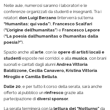
Nelle aule, numerosi saranno i laboratori e le
conferenze organizzati da studenti e insegnanti. Tra i
relatori:
don Luigi Berzano
(interverrà sul tema
“Humanitas: qui vada”
),
Francesco Scalfari
(
“L’origine dell’humanitas”
) e
Francesco Lepore
(
“La poesia dall’humanitas o l’humanitas dalla
poesia?”
).
Spazio anche all’
arte
, con le
opere di artisti locali e
studenti
esposte nei corridoi, e alla
musica
, con brani
suonati e cantati dagli alunni
Andrea Vittoria
Baldizzone, Cecilia Canavero, Kristina Vittoria
Miroglio e Camilla Belluta
.
Dalle 20
, e per tutto il corso della serata, sarà anche
offerto al pubblico un
rinfresco
grazie alla
partecipazione di
diversi sponsor
.
La serata terminerà con la
lettura del “Notturno”
da