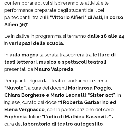
contemporaneo, cui si ispireranno le attività e le
performance preparate dagli studenti dei licei
partecipanti, tra cui il
"Vittorio Alfieri" di Asti, in corso
Alfieri 367
.
Le iniziative in programma si terranno
dalle 18 alle 24
in
vari spazi della scuola
.
In
aula magna
la serata trascorrerà tra
letture di
testi letterari, musica e spettacoli teatrali
presentati da
Mauro Valpreda
.
Per quanto riguarda il teatro, andranno in scena
“Nuvole”
, a cura dei docenti
Mariarosa Poggio,
Chiara Borghese e Mario Leonetti
;
“Sister act”
, in
inglese, curato dai docenti
Roberta Garbarino ed
Elena Vergnasco
, con la partecipazione del coro
Euphonia
. Infine
“L’odio di Mathieu Kassovitz”
a
cura del
laboratorio di teatro autogestito
.