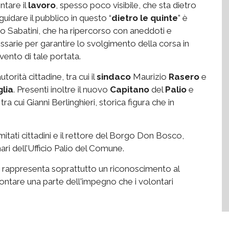
ntare il
lavoro
, spesso poco visibile, che sta dietro
guidare il pubblico in questo “
dietro le quinte
” è
o Sabatini, che ha ripercorso con aneddoti e
essarie per garantire lo svolgimento della corsa in
vento di tale portata.
orità cittadine, tra cui il
sindaco
Maurizio
Rasero
e
glia
. Presenti inoltre il nuovo
Capitano
del
Palio
e
ra cui Gianni Berlinghieri, storica figura che in
tati cittadini e il rettore del Borgo Don Bosco,
ari dell’Ufficio Palio del Comune.
 rappresenta soprattutto un riconoscimento al
ccontare una parte dell'impegno che i volontari