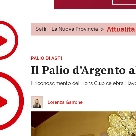
Attualità
Sei in:
La Nuova Provincia
>
PALIO DI ASTI
Il Palio d’Argento 
Il riconoscimento del Lions Club celebra il lavo
Lorenza Garrone