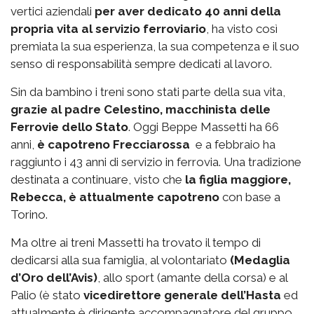
vertici aziendali
per aver dedicato 40 anni della
propria vita al servizio ferroviario
, ha visto così
premiata la sua esperienza, la sua competenza e il suo
senso di responsabilità sempre dedicati al lavoro.
Sin da bambino i treni sono stati parte della sua vita,
grazie al padre Celestino, macchinista delle
Ferrovie dello Stato
. Oggi Beppe Massetti ha 66
anni,
è capotreno Frecciarossa
e a febbraio ha
raggiunto i 43 anni di servizio in ferrovia. Una tradizione
destinata a continuare, visto che
la figlia maggiore,
Rebecca, è attualmente capotreno
con base a
Torino.
Ma oltre ai treni Massetti ha trovato il tempo di
dedicarsi alla sua famiglia, al volontariato
(Medaglia
d’Oro dell’Avis)
, allo sport (amante della corsa) e al
Palio (è stato
vicedirettore generale dell’Hasta
ed
attualmente è dirigente accompagnatore del gruppo