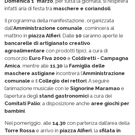
Domenica 1° marzo
, per tutta la giornata, si respirerà
infatti aria di festa tra
maschere e coriandoli
.
Il programma della manifestazione, organizzata
dall’
Amministrazione comunale
, comincerà al
mattino in
piazza Alfieri
. Dalle
10
saranno aperte le
bancarelle di artigianato creativo
agroalimentare
con prodotti tipici, a cura di
consorzio
Euro Fiva 2000
e
Coldiretti - Campagna
Amica
, mentre alle
11.30
la
Famiglia delle
maschere astigiane
incontrerà l’
Amministrazione
comunale
e il
Collegio dei rettori
. A seguire
l’animazione musicale con le
Signorine Maramao
e
l’apertura degli
stand gastronomici
a cura dei
Comitati Palio
; a disposizione anche
aree giochi per
bambini
.
Nel pomeriggio, alle
14.30
con partenza dall’area della
Torre Rossa
e arrivo in
piazza Alfieri
, la
sfilata in