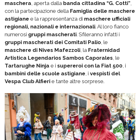
maschera
, aperta dalla
banda cittadina “G. Cotti”
,
con la partecipazione della
Famiglia delle maschere
astigiane
e la rappresentanza di
maschere ufficiali
regionali, nazionali e internazionali
. Al loro fianco
numerosi
gruppi mascherati
. Sfileranno infatti i
gruppi mascherati dei Comitati Palio
, le
maschere di Nives Mafezzoli
, la
Fraternidad
Artistica Legendarios Sambos Caporales
, le
Tartarughe Ninja
e i
supereroi con la Fiat 500
, i
bambini delle scuole astigiane
, i
vespisti del
Vespa Club Alfieri
e tante altre sorprese.