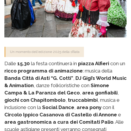
Un momento dell'edizione 2025 della sfilata
Dalle
15.30
la festa continuerà in
piazza Alfieri
con un
ricco programma di animazione
: musica della
Banda Città di Asti “G. Cotti”
,
DJ Gigi’s World Music
& Animation
, danze folkloristiche con
Simone
Campa & La Paranza del Geco
,
area gonfiabili
,
giochi con Chapitombolo
,
truccabimbi
, musica e
inclusione con la
Social Dance
,
area pony
con il
Circolo Ippico Casanova di Castello di Annone
e
area gastronomica a cura dei Comitati Palio
. Alle
scuole astigiane presenti verranno consegnati