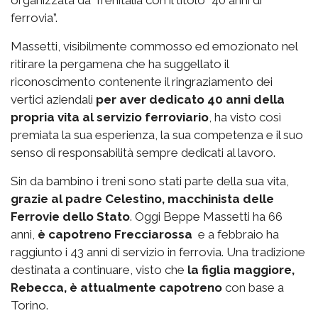
organizzata da Trenitalia con il titolo “40 anni di
ferrovia”.
Massetti, visibilmente commosso ed emozionato nel
ritirare la pergamena che ha suggellato il
riconoscimento contenente il ringraziamento dei
vertici aziendali
per aver dedicato 40 anni della
propria vita al servizio ferroviario
, ha visto così
premiata la sua esperienza, la sua competenza e il suo
senso di responsabilità sempre dedicati al lavoro.
Sin da bambino i treni sono stati parte della sua vita,
grazie al padre Celestino, macchinista delle
Ferrovie dello Stato
. Oggi Beppe Massetti ha 66
anni,
è capotreno Frecciarossa
e a febbraio ha
raggiunto i 43 anni di servizio in ferrovia. Una tradizione
destinata a continuare, visto che
la figlia maggiore,
Rebecca, è attualmente capotreno
con base a
Torino.