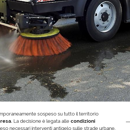
poraneamente sospeso su tutto il territorio
presa
. La decisione è legata alle
condizioni
reso necessari interventi antigelo sulle strade urbane.