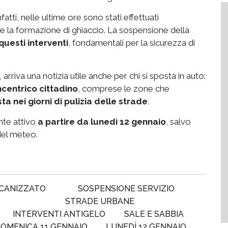
fatti, nelle ultime ore sono stati effettuati
e la formazione di ghiaccio. La sospensione della
questi interventi
, fondamentali per la sicurezza di
arriva una notizia utile anche per chi si sposta in auto:
ncentrico cittadino
, comprese le zone che
sta nei giorni di pulizia delle strade
.
nte attivo
a partire da lunedì 12 gennaio
, salvo
del meteo.
CANIZZATO
SOSPENSIONE SERVIZIO
STRADE URBANE
INTERVENTI ANTIGELO
SALE E SABBIA
OMENICA 11 GENNAIO
LUNEDÌ 12 GENNAIO