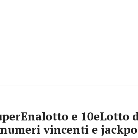
uperEnalotto e 10eLotto d
i numeri vincenti e jackp