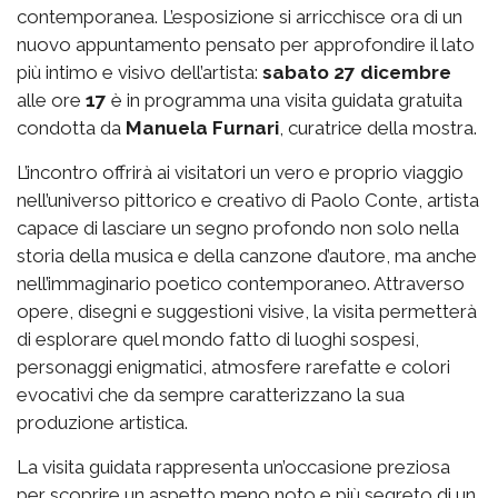
contemporanea. L’esposizione si arricchisce ora di un
nuovo appuntamento pensato per approfondire il lato
più intimo e visivo dell’artista:
sabato 27 dicembre
alle ore
17
è in programma una visita guidata gratuita
condotta da
Manuela
Furnari
, curatrice della mostra.
L’incontro offrirà ai visitatori un vero e proprio viaggio
nell’universo pittorico e creativo di Paolo Conte, artista
capace di lasciare un segno profondo non solo nella
storia della musica e della canzone d’autore, ma anche
nell’immaginario poetico contemporaneo. Attraverso
opere, disegni e suggestioni visive, la visita permetterà
di esplorare quel mondo fatto di luoghi sospesi,
personaggi enigmatici, atmosfere rarefatte e colori
evocativi che da sempre caratterizzano la sua
produzione artistica.
La visita guidata rappresenta un’occasione preziosa
per scoprire un aspetto meno noto e più segreto di un