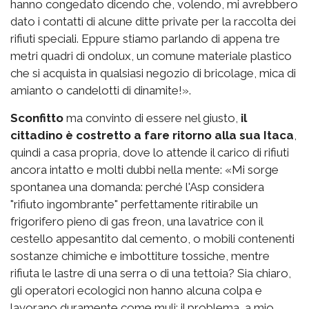
hanno congedato dicendo che, volendo, mi avrebbero
dato i contatti di alcune ditte private per la raccolta dei
rifiuti speciali. Eppure stiamo parlando di appena tre
metri quadri di ondolux, un comune materiale plastico
che si acquista in qualsiasi negozio di bricolage, mica di
amianto o candelotti di dinamite!».
Sconfitto
ma convinto di essere nel giusto,
il
cittadino è costretto a fare ritorno alla sua Itaca
,
quindi a casa propria, dove lo attende il carico di rifiuti
ancora intatto e molti dubbi nella mente: «Mi sorge
spontanea una domanda: perché l'Asp considera
"rifiuto ingombrante" perfettamente ritirabile un
frigorifero pieno di gas freon, una lavatrice con il
cestello appesantito dal cemento, o mobili contenenti
sostanze chimiche e imbottiture tossiche, mentre
rifiuta le lastre di una serra o di una tettoia? Sia chiaro,
gli operatori ecologici non hanno alcuna colpa e
lavorano duramente come muli; il problema, a mio