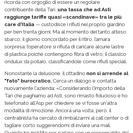
ricorda con orgoglio di essere un regolare
contribuente della Tari,
una tassa che ad Asti
raggiunge tariffe quasi «scandinave» tra le più
care d’Italia
— custodisce i rifiuti nel proprio giardino
per ben trenta giorni. Ma al momento del tanto atteso
sbarco, il giorno concordato per il ritiro, l’amara
sorpresa: l’operatore si rifiuta di caricare alcune lastre
di plastica poiché contengono fibra di vetro, il classico
ondulux da pollaio, classificandole come rifiuti speciali.
Nonostante la delusione, il cittadino
non si arrende al
"fato" burocratico.
Cerca un dialogo e contatta
nuovamente l'azienda: «Considerando l'importo della
Tari che paghiamo ad Asti, sono rimasto fiducioso e ho
telefonato all'Asp per chiedere se vi fosse un'altra
modalità di rimozione. Ancora una volta, però, il
centralinista ha cercato di rimbalzarmi al call center o di
tagliare corto suggerendomi di inviare una mail.
Quando ho insistito per parlare con un responsabile del