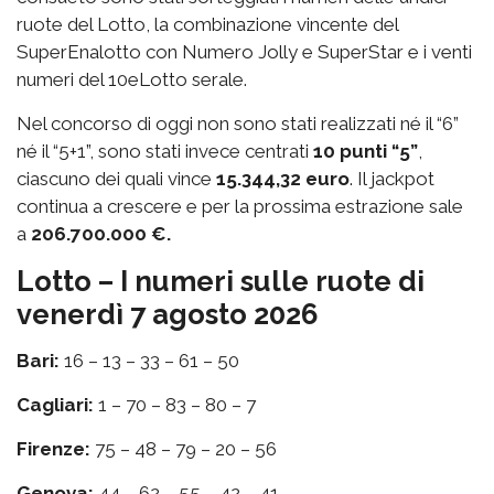
ruote del Lotto, la combinazione vincente del
SuperEnalotto con Numero Jolly e SuperStar e i venti
numeri del 10eLotto serale.
Nel concorso di oggi non sono stati realizzati né il “6”
né il “5+1”, sono stati invece centrati
10 punti “5”
,
ciascuno dei quali vince
15.344,32 euro
. Il jackpot
continua a crescere e per la prossima estrazione sale
a
206.700.000 €.
Lotto – I numeri sulle ruote di
venerdì 7 agosto 2026
Bari:
16 – 13 – 33 – 61 – 50
Cagliari:
1 – 70 – 83 – 80 – 7
Firenze:
75 – 48 – 79 – 20 – 56
Genova:
44 – 62 – 55 – 42 – 41