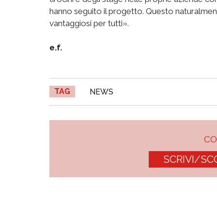
hanno seguito il progetto. Questo naturalmente
vantaggiosi per tutti».
e.f.
TAG
NEWS
C
SCRIVI/SC