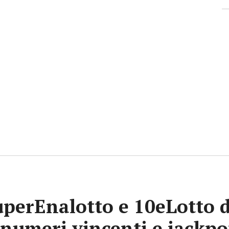
uperEnalotto e 10eLotto d
i numeri vincenti e jackp