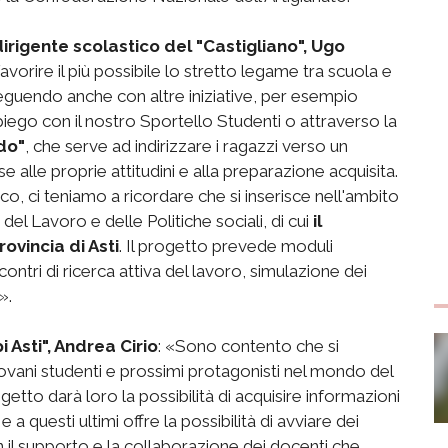
dirigente scolastico del "Castigliano", Ugo
vorire il più possibile lo stretto legame tra scuola e
guendo anche con altre iniziative, per esempio
piego con il nostro Sportello Studenti o attraverso la
do"
, che serve ad indirizzare i ragazzi verso un
 alle proprie attitudini e alla preparazione acquisita.
ico, ci teniamo a ricordare che si inserisce nell'ambito
del Lavoro e delle Politiche sociali, di cui
il
rovincia di Asti
. Il progetto prevede moduli
contri di ricerca attiva del lavoro, simulazione dei
».
i Asti", Andrea Cirio
: «Sono contento che si
giovani studenti e prossimi protagonisti nel mondo del
getto darà loro la possibilità di acquisire informazioni
 a questi ultimi offre la possibilità di avviare dei
n il supporto e la collaborazione dei docenti che