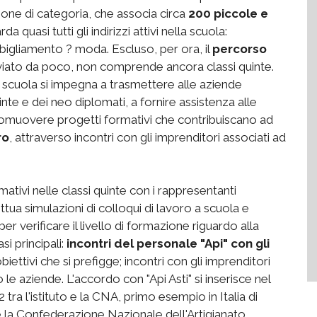
ione di categoria, che associa circa
200 piccole e
da quasi tutti gli indirizzi attivi nella scuola:
bigliamento ? moda. Escluso, per ora, il
percorso
viato da poco, non comprende ancora classi quinte.
 la scuola si impegna a trasmettere alle aziende
quinte e dei neo diplomati, a fornire assistenza alle
 promuovere progetti formativi che contribuiscano ad
ro
, attraverso incontri con gli imprenditori associati ad
mativi nelle classi quinte con i rappresentanti
ettua simulazioni di colloqui di lavoro a scuola e
er verificare il livello di formazione riguardo alla
si principali:
incontri del personale "Api" con gli
iettivi che si prefigge; incontri con gli imprenditori
o le aziende. L'accordo con "Api Asti" si inserisce nel
tra l'istituto e la CNA, primo esempio in Italia di
 la Confederazione Nazionale dell'Artigianato.