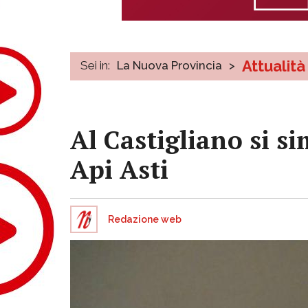
Attualità
Sei in:
La Nuova Provincia
>
Al Castigliano si s
Api Asti
Redazione web