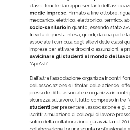
classe tenute dai rappresentanti dell'associaz
medie imprese
. Firmato a fine ottobre, riguar
meccanico, elettrico, elettronico, termico, ab
socio-sanitario
in quanto, essendo stato av
In virtù di questa intesa, quindi, da una parte
associate i curricula degli allievi delle classi 
imprese per attivare tirocini o assunzioni, a
avvicinare gli studenti al mondo del lavo
"Api Asti".
Dall'altra l'associazione organizza incontri for
dell'associazione e i titolari delle aziende, eff
presso le ditte associate e organizza incontri p
sicurezza sul lavoro. Il tutto compreso in tre fa
studenti
per presentare l'associazione e gli ob
iscritti; simulazione di colloqui di lavoro press
solco della collaborazione già avviata nel 2012 
collaborazione tra una scuola professionale e