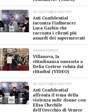
SU YOUTUBE E SPOTIFY
Asti Confidential
incontra l'influencer
Luca Garbin che
racconta i clienti più
assurdi dei supermercati
ONORIFICENZA
Villanova, la
cittadinanza onoraria a
Delia Cortese voluta dai
cittadini (VIDEO)
SU YOUTUBE E SPOTIFY
Asti Confidential
affronta il tema della
violenza sulle donne con
Elisa Chechile
dell'Orecchio di Venere