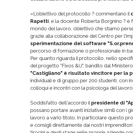
«L'obiettivo del protocollo ? commentano il
Rapetti
, e la docente Roberta Borgnino ? è fa
mondo del lavoro, obiettivo che stiamo perse
grazie alla collaborazione del Centro per l'im
sperimentazione del software "S.or.pren
percorso di formazione o professionale in base
Per quanto riguarda il protocollo, nello specif
del progetto "Fixos &U", bandito dal Ministero 
"Castigliano" è risultato vincitore per la p
individuali e di gruppo per 200 studenti, con in
colloqui e incontri con la psicologa del lavoro
Soddisfatto dell'accordo il
presidente di "Ap
possano portare avanti iniziative simili con i 
lavoro a vario titolo. In particolare questo pro
e consigli direttamente dai nostri imprenditori e
tirocini e degli stage nelle proprie aziende co