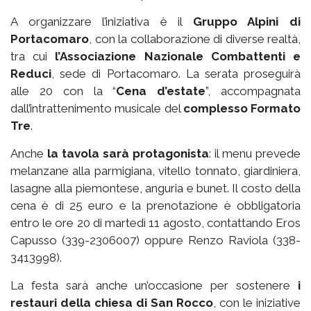
A organizzare l’iniziativa è il
Gruppo Alpini di
Portacomaro
, con la collaborazione di diverse realtà,
tra cui
l’Associazione Nazionale Combattenti e
Reduci
, sede di Portacomaro. La serata proseguirà
alle 20 con la “
Cena d’estate
”, accompagnata
dall’intrattenimento musicale del
complesso Formato
Tre
.
Anche
la tavola sarà protagonista
: il menu prevede
melanzane alla parmigiana, vitello tonnato, giardiniera,
lasagne alla piemontese, anguria e bunet. Il costo della
cena è di 25 euro e la prenotazione è obbligatoria
entro le ore 20 di martedì 11 agosto, contattando Eros
Capusso (339-2306007) oppure Renzo Raviola (338-
3413998).
La festa sarà anche un’occasione per sostenere
i
restauri della chiesa di San Rocco
, con le iniziative