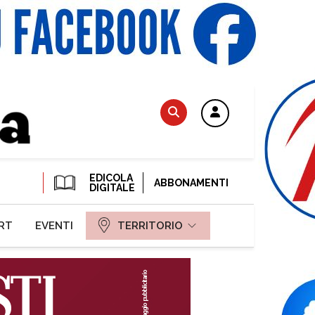
EDICOLA
ABBONAMENTI
DIGITALE
RT
EVENTI
TERRITORIO