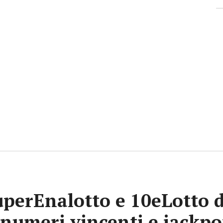
uperEnalotto e 10eLotto d
i numeri vincenti e jackp