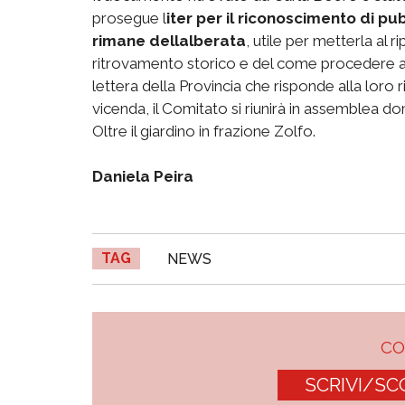
prosegue l
iter per il riconoscimento di p
rimane dellalberata
, utile per metterla al r
ritrovamento storico e del come procedere all
lettera della Provincia che risponde alla loro r
vicenda, il Comitato si riunirà in assemblea do
Oltre il giardino in frazione Zolfo.
Daniela Peira
TAG
NEWS
C
SCRIVI/SC