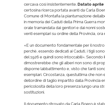
cercava così insistentemente.
Datato aprile
certosina ricerca portata avanti da Carla Boe
Comune di Montafia la piantumazione dellalber
in memoria dei Caduti della Prima Guerra mondi
orale tramandata dai genitori e dai nonni sost
venti esemplari su ordine della Provincia, ora
«E un documento fondamentale per il nostr
perchè, essendo dedicati ai Caduti, i tigli s
del 1926 e quindi sono intoccabili». Secondo il 
dimostrerebbe che gli alberi non sono di pro
disporne labbattimento e, visto che tanti sono 
esemplari. Circostanza, questultima che non 
dellordine di taglio impartito dalla Provincia er
pericolosità della loro presenza lungo una s
sostituzioni.
Il documento ritrovato da Carla Boero è sta