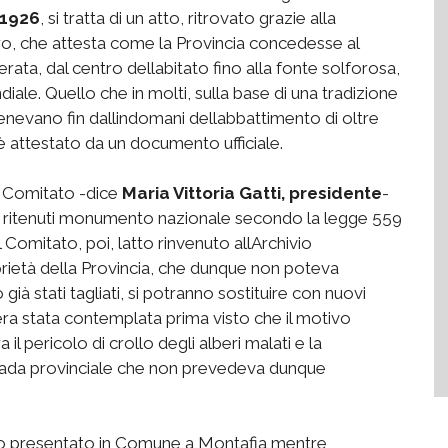
 1926
, si tratta di un atto, ritrovato grazie alla
ro, che attesta come la Provincia concedesse al
ata, dal centro dellabitato fino alla fonte solforosa,
ale. Quello che in molti, sulla base di una tradizione
enevano fin dallindomani dellabbattimento di oltre
 è attestato da un documento ufficiale.
o Comitato -dice
Maria Vittoria Gatti, presidente
-
ono ritenuti monumento nazionale secondo la legge 559
Comitato, poi, latto rinvenuto allArchivio
prietà della Provincia, che dunque non poteva
già stati tagliati, si potranno sostituire con nuovi
era stata contemplata prima visto che il motivo
a il pericolo di crollo degli alberi malati e la
trada provinciale che non prevedeva dunque
to presentato in Comune a Montafia mentre