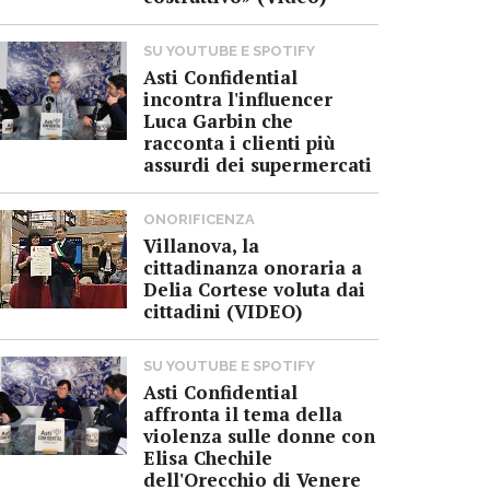
SU YOUTUBE E SPOTIFY
Asti Confidential
incontra l'influencer
Luca Garbin che
racconta i clienti più
assurdi dei supermercati
ONORIFICENZA
Villanova, la
cittadinanza onoraria a
Delia Cortese voluta dai
cittadini (VIDEO)
SU YOUTUBE E SPOTIFY
Asti Confidential
affronta il tema della
violenza sulle donne con
Elisa Chechile
dell'Orecchio di Venere