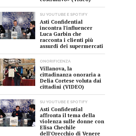
SU YOUTUBE E SPOTIFY
Asti Confidential
incontra l'influencer
Luca Garbin che
racconta i clienti più
assurdi dei supermercati
ONORIFICENZA
Villanova, la
cittadinanza onoraria a
Delia Cortese voluta dai
cittadini (VIDEO)
SU YOUTUBE E SPOTIFY
Asti Confidential
affronta il tema della
violenza sulle donne con
Elisa Chechile
dell'Orecchio di Venere