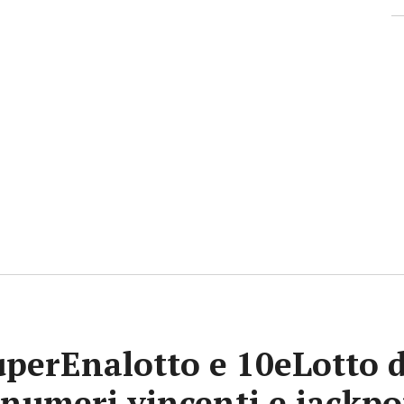
uperEnalotto e 10eLotto d
i numeri vincenti e jackp