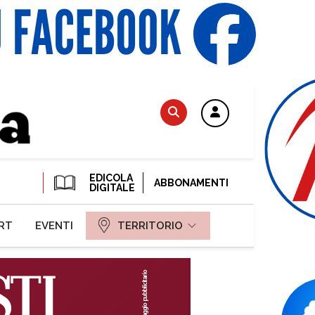
EDICOLA
ABBONAMENTI
DIGITALE
RT
EVENTI
TERRITORIO