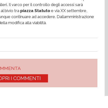
eri. Il varco per il controllo degli accessi sarà
al bivio tra
piazza Statuto
e via XX settembre,
que continuare ad accedere. Dallamministrazione
la modifica alla viabilità.
OMMENTA
OPRI I COMMENTI