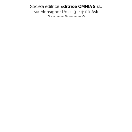
Società editrice
Editrice OMNIA S.r.l.
via Monsignor Rossi 3 -14100 Asti
P.Iva 00080200058
Contatti
Note legali
Tel:
+39 0141 532186
Privacy Policy
info@lanuovaprovincia.it
Cookie Policy
segreteria@lanuovaprovincia.it
Dichiarazione di
sito@lanuovaprovincia.it
accessibilità
Aggiorna le preferenze
sui cookie
RSS
CONTATTI
NECROLOGIE
ULTIME NOTIZIE
©2025 La Nuova Provincia - Iscritta alla Camera di