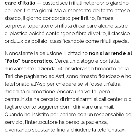
care d’Italia
— custodisce i rifiuti nel proprio giardino
per ben trenta giorni. Ma al momento del tanto atteso
sbarco, il giorno concordato per il ritiro, l’amara
sorpresa: l’operatore si rifiuta di caricare alcune lastre
di plastica poiché contengono fibra di vetro, il classico
ondulux da pollaio, classificandole come rifiuti speciali.
Nonostante la delusione, il cittadino
non si arrende al
"fato" burocratico.
Cerca un dialogo e contatta
nuovamente l'azienda: «Considerando l'importo della
Tari che paghiamo ad Asti, sono rimasto fiducioso e ho
telefonato all'Asp per chiedere se vi fosse un'altra
modalità di rimozione. Ancora una volta, però, il
centralinista ha cercato di rimbalzarmi al call center o di
tagliare corto suggerendomi di inviare una mail.
Quando ho insistito per parlare con un responsabile del
servizio, l'interlocutore ha perso la pazienza,
diventando scostante fino a chiudere la telefonata».