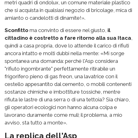
metri quadri di ondolux, un comune materiale plastico
che si acquista in qualsiasi negozio di bricolage, mica di
amianto o candelotti di dinamite!».
Sconfitto
ma convinto di essere nel giusto,
il
cittadino è costretto a fare ritorno alla sua Itaca
,
quindi a casa propria, dove lo attende il carico di rifiuti
ancora intatto e molti dubbi nella mente: «Mi sorge
spontanea una domanda: perché l'Asp considera
"rifiuto ingombrante" perfettamente ritirabile un
frigorifero pieno di gas freon, una lavatrice con il
cestello appesantito dal cemento, o mobili contenenti
sostanze chimiche e imbottiture tossiche, mentre
rifiuta le lastre di una serra o di una tettoia? Sia chiaro,
gli operatori ecologici non hanno alcuna colpa e
lavorano duramente come muli; il problema, a mio
avviso, sta tutto a monte».
La replica dell'Asp