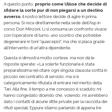
A questo punto,
proprio come Ulisse che decide di
sfidare la sorte pur di non piegarsi a un destino
avverso
, il nostro lettore decide di agire in prima
persona. Si reca direttamente nella sede dell'Asp in
corso Don Minzoni. Lì si consuma un confronto vivace
con l'operatore di turno, uno scontro che potrebbe
degenerare in toni "quasi epici", ma che si placa grazie
all'intervento di un'altra dipendente.
Questa si dimostra molto cortese, ma non dà le
risposte sperate: «La solerte funzionaria è stata
preparatissima nel citare ogni singola clausola scritta in
piccolo nel contratto di servizio, ma si è
categoricamente rifiutata di entrare nel merito della
Tari. Alla fine, il tempo a me concesso è scaduto: mi
hanno congedato dicendo che, volendo, mi avrebbero
dato i contatti di alcune ditte private per la raccolta dei
rifiuti speciali. Eppure stiamo parlando di appena tre