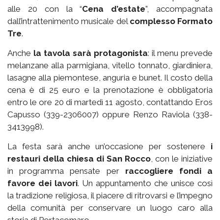
alle 20 con la “
Cena d’estate
”, accompagnata
dall’intrattenimento musicale del
complesso Formato
Tre
.
Anche
la tavola sarà protagonista
: il menu prevede
melanzane alla parmigiana, vitello tonnato, giardiniera,
lasagne alla piemontese, anguria e bunet. Il costo della
cena è di 25 euro e la prenotazione è obbligatoria
entro le ore 20 di martedì 11 agosto, contattando Eros
Capusso (339-2306007) oppure Renzo Raviola (338-
3413998).
La festa sarà anche un’occasione per sostenere
i
restauri della chiesa di San Rocco
, con le iniziative
in programma pensate per
raccogliere fondi a
favore dei lavori
. Un appuntamento che unisce così
la tradizione religiosa, il piacere di ritrovarsi e l’impegno
della comunità per conservare un luogo caro alla
storia di Portacomaro.