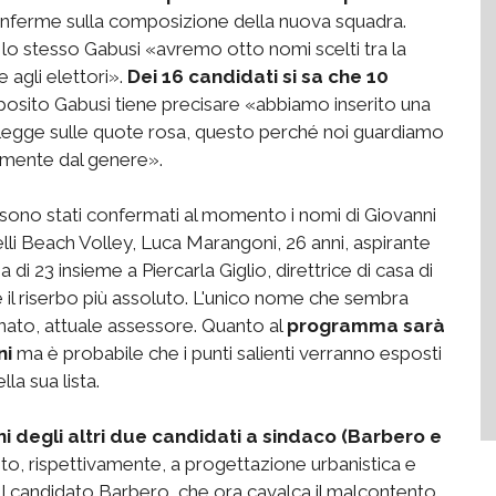
onferme sulla composizione della nuova squadra.
o stesso Gabusi «avremo otto nomi scelti tra la
 agli elettori».
Dei 16 candidati si sa che 10
posito Gabusi tiene precisare «abbiamo inserito una
er legge sulle quote rosa, questo perché noi guardiamo
emente dal genere».
e sono stati confermati al momento i nomi di Giovanni
elli Beach Volley, Luca Marangoni, 26 anni, aspirante
i 23 insieme a Piercarla Giglio, direttrice di casa di
e il riserbo più assoluto. L'unico nome che sembra
nato, attuale assessore. Quanto al
programma sarà
ni
ma è probabile che i punti salienti verranno esposti
la sua lista.
oni degli altri due candidati a sindaco (Barbero e
to, rispettivamente, a progettazione urbanistica e
 «Il candidato Barbero, che ora cavalca il malcontento