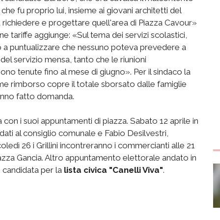
che fu proprio lui, insieme ai giovani architetti del
, a richiedere e progettare quell'area di Piazza Cavour»
e tariffe aggiunge: «Sul tema dei servizi scolastici,
lo a puntualizzare che nessuno poteva prevedere a
el servizio mensa, tanto che le riunioni
no tenute fino al mese di giugno». Per il sindaco la
me rimborso copre il totale sborsato dalle famiglie
hanno fatto domanda.
 con i suoi appuntamenti di piazza. Sabato 12 aprile in
dati al consiglio comunale e Fabio Desilvestri,
edì 26 i Grillini incontreranno i commercianti alle 21
 piazza Gancia. Altro appuntamento elettorale andato in
 candidata per la
lista civica "Canelli Viva"
.