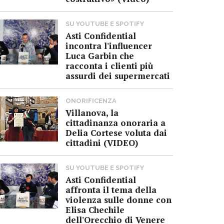
SU YOUTUBE E SPOTIFY
Asti Confidential
incontra l'influencer
Luca Garbin che
racconta i clienti più
assurdi dei supermercati
ONORIFICENZA
Villanova, la
cittadinanza onoraria a
Delia Cortese voluta dai
cittadini (VIDEO)
SU YOUTUBE E SPOTIFY
Asti Confidential
affronta il tema della
violenza sulle donne con
Elisa Chechile
dell'Orecchio di Venere