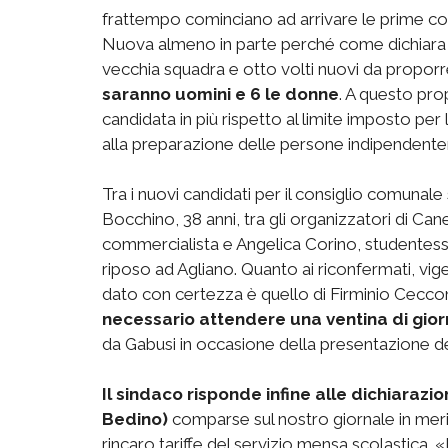
frattempo cominciano ad arrivare le prime c
Nuova almeno in parte perché come dichiara l
vecchia squadra e otto volti nuovi da proporre
saranno uomini e 6 le donne
. A questo pro
candidata in più rispetto al limite imposto p
alla preparazione delle persone indipendent
Tra i nuovi candidati per il consiglio comunal
Bocchino, 38 anni, tra gli organizzatori di Can
commercialista e Angelica Corino, studentessa d
riposo ad Agliano. Quanto ai riconfermati, vig
dato con certezza è quello di Firminio Cecco
necessario attendere una ventina di gior
da Gabusi in occasione della presentazione del
Il sindaco risponde infine alle dichiarazi
Bedino)
comparse sul nostro giornale in meri
rincaro tariffe del servizio mensa scolastica.