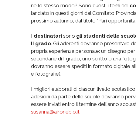
nello stesso modo? Sono questi i temi del
co
lanciato in questi giorni dal Comitato Provinci
prossimo autunno, dal titolo "Pari opportunità 
I
destinatari
sono
gli studenti delle scuo
II grado
. Gli aderenti dovranno presentare degl
propria esperienza personale: un disegno per 
secondarie di I grado, uno scritto o una fotogr
dovranno essere spediti in formato digitale all'i
e fotografie).
I migliori elaborati di ciascun livello scolastic
adesioni da parte delle scuole dovranno per
essere inviati entro il termine dell'anno sco
susanna@aironebio.it