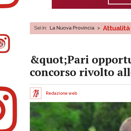
Attualità
Sei in:
La Nuova Provincia
>
&quot;Pari opportu
concorso rivolto al
Redazione web