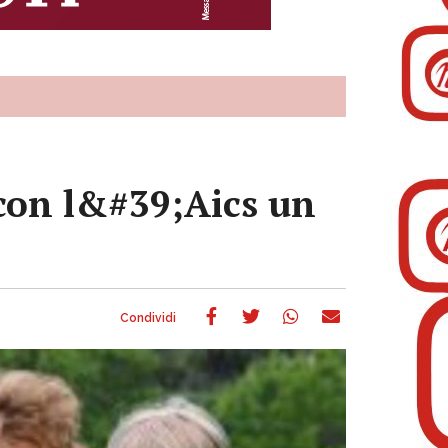
con l&#39;Aics un