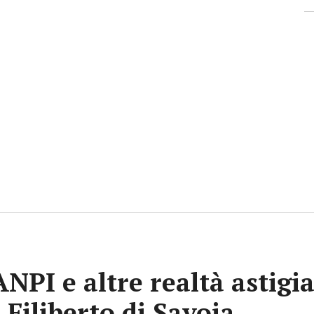
 ANPI e altre realtà astig
 Filiberto di Savoia