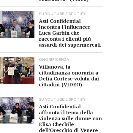
SU YOUTUBE E SPOTIFY
Asti Confidential
incontra l'influencer
Luca Garbin che
racconta i clienti più
assurdi dei supermercati
ONORIFICENZA
Villanova, la
cittadinanza onoraria a
Delia Cortese voluta dai
cittadini (VIDEO)
SU YOUTUBE E SPOTIFY
Asti Confidential
affronta il tema della
violenza sulle donne con
Elisa Chechile
dell'Orecchio di Venere