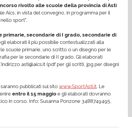
ncorso rivolto alle scuole della provincia di Asti
ale Aics, in vista del convegno, in programma per il
nello sport".
le primarie, secondarie di I grado, secondarie di
i elaborati il più possibile contestualizzati alla
le scuole primarie, uno scritto o un disegno per le
afia per le secondarie di II grado. Gli elaborati
ndirizzo asti@aics.it (pdf per gli scritti, jpg per disegni
o saranno pubblicati sul sito
www.SportAsti.it
. Le
venire
entro il 15 maggio
e gli elaborati dovranno
lastico in corso. Info: Susanna Ponzone 3488749495,