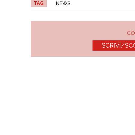
TAG
NEWS
C
SCRIVI/SC