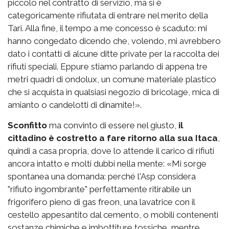
piccolo nel contratto di servizio, ma si è
categoricamente rifiutata di entrare nel merito della
Tari. Alla fine, il tempo a me concesso è scaduto: mi
hanno congedato dicendo che, volendo, mi avrebbero
dato i contatti di alcune ditte private per la raccolta dei
rifiuti speciali. Eppure stiamo parlando di appena tre
metri quadri di ondolux, un comune materiale plastico
che si acquista in qualsiasi negozio di bricolage, mica di
amianto o candelotti di dinamite!».
Sconfitto
ma convinto di essere nel giusto,
il
cittadino è costretto a fare ritorno alla sua Itaca
,
quindi a casa propria, dove lo attende il carico di rifiuti
ancora intatto e molti dubbi nella mente: «Mi sorge
spontanea una domanda: perché l'Asp considera
"rifiuto ingombrante" perfettamente ritirabile un
frigorifero pieno di gas freon, una lavatrice con il
cestello appesantito dal cemento, o mobili contenenti
sostanze chimiche e imbottiture tossiche, mentre