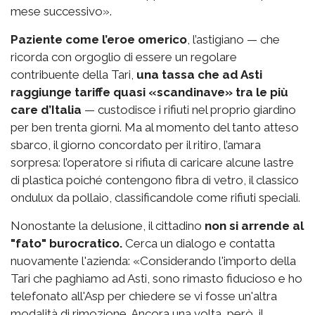
mese successivo».
Paziente come l’eroe omerico
, l’astigiano — che
ricorda con orgoglio di essere un regolare
contribuente della Tari,
una tassa che ad Asti
raggiunge tariffe quasi «scandinave» tra le più
care d’Italia
— custodisce i rifiuti nel proprio giardino
per ben trenta giorni. Ma al momento del tanto atteso
sbarco, il giorno concordato per il ritiro, l’amara
sorpresa: l’operatore si rifiuta di caricare alcune lastre
di plastica poiché contengono fibra di vetro, il classico
ondulux da pollaio, classificandole come rifiuti speciali.
Nonostante la delusione, il cittadino
non si arrende al
"fato" burocratico.
Cerca un dialogo e contatta
nuovamente l'azienda: «Considerando l'importo della
Tari che paghiamo ad Asti, sono rimasto fiducioso e ho
telefonato all'Asp per chiedere se vi fosse un'altra
modalità di rimozione. Ancora una volta, però, il