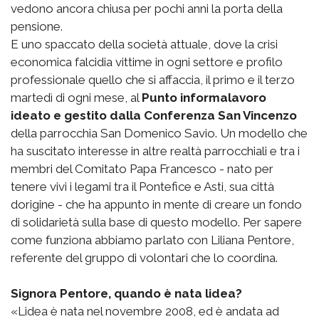
vedono ancora chiusa per pochi anni la porta della
pensione.
E uno spaccato della società attuale, dove la crisi
economica falcidia vittime in ogni settore e profilo
professionale quello che si affaccia, il primo e il terzo
martedì di ogni mese, al
Punto informalavoro
ideato e gestito dalla Conferenza San Vincenzo
della parrocchia San Domenico Savio. Un modello che
ha suscitato interesse in altre realtà parrocchiali e tra i
membri del Comitato Papa Francesco - nato per
tenere vivi i legami tra il Pontefice e Asti, sua città
dorigine - che ha appunto in mente di creare un fondo
di solidarietà sulla base di questo modello. Per sapere
come funziona abbiamo parlato con Liliana Pentore,
referente del gruppo di volontari che lo coordina.
Signora Pentore, quando è nata lidea?
«Lidea è nata nel novembre 2008, ed è andata ad