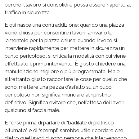
perché il lavoro si consolidi e possa essere riaperto al
traffico in sicurezza.
E qui nasce una contraddizione: quando una piazza
viene chiusa per consentire i lavori, arrivano le
lamentele per la piazza chiusa; quando invece si
interviene rapidamente per mettere in sicurezza un
punto pericoloso, si critica la modalità con cui viene
effettuato il primo intervento. È giusto chiedere una
manutenzione migliore e più programmata. Ma è
altrettanto giusto raccontare le cose per quello che
sono: mettere una pezza d’asfalto su un buco
pericoloso non significa rinunciare al ripristino
definitivo. Significa evitare che, nell’attesa dei lavori,
qualcuno si faccia male.
E forse prima di parlare di “badilate di pietrisco
bitumato” e di “scempi” sarebbe utile ricordare che
dietro quei lavori ci sono persone che intervengono