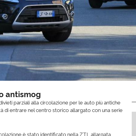
no antismog
vieti parziali alla circolazione per le auto più antiche
ità di entrare nel centro storico allargato con una serie
circolazione è stato identificato nella ZTL allargata