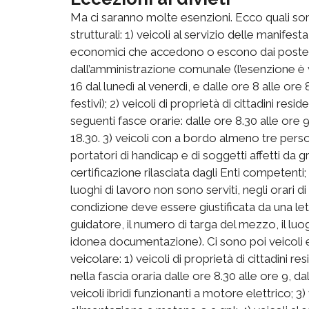
Ma ci saranno molte esenzioni. Ecco quali sono 
strutturali: 1) veicoli al servizio delle manife
economici che accedono o escono dai posteggi
dall’amministrazione comunale (l’esenzione è va
16 dal lunedì al venerdì, e dalle ore 8 alle ore 
festivi); 2) veicoli di proprietà di cittadini resi
seguenti fasce orarie: dalle ore 8.30 alle ore 9
18.30. 3) veicoli con a bordo almeno tre persone
portatori di handicap e di soggetti affetti d
certificazione rilasciata dagli Enti competenti; 
luoghi di lavoro non sono serviti, negli orari d
condizione deve essere giustificata da una lett
guidatore, il numero di targa del mezzo, il luo
idonea documentazione). Ci sono poi veicoli e
veicolare: 1) veicoli di proprietà di cittadini re
nella fascia oraria dalle ore 8.30 alle ore 9, da
veicoli ibridi funzionanti a motore elettrico; 3