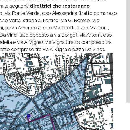
fra le seguenti
direttrici che resteranno
stro, via Ponte Verde, c.so Alessandria (tratto compreso
.so Volta, strada al Fortino, via G. Roreto, v.le
ni, p.zza Amendola, c.so Matteotti, p.zza Marconi,
 Da Vinci (lato opposto a via Borgo), via Artom, c.so
adella e via A. Vigna), via Vigna (tratto compreso tra
(tratto compreso tra via A. Vigna e p.zza Da Vinci).