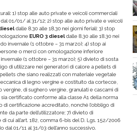
urali: 1) stop alle auto private e veicoli commerciali
 dal 01/01/ al 31/12; 2) stop alle auto private e veicoli
diesel
dalle 8.30 alle 18.30 nei giorni feriali; 3) stop
 omologazione
EURO 3 diesel
dalle 8.30 alle 18.30 nei
iodo invernale (1 ottobre – 31 marzo); 4) stop ai
di persone o merci con omologazione inferiore
 invernale (1 ottobre – 31 marzo); 5) divieto di sosta
igo di utilizzare nei generatori di calore a pellets di
pellets che siano realizzati con materiale vegetale
ccanica di legno vergine e costituito da cortecce,
egno vergine, di sughero vergine, granulati e cascami di
 sia certificato conforme alla classe A1 della norma
i certificazione accreditato, nonché l’obbligo di
da parte dell’utilizzatore; 7) divieto di
di cui all’art. 182, comma 6-bis del D. Lgs. 152/2006
riodo dal 01/11 al 31/03 dell’anno successivo.