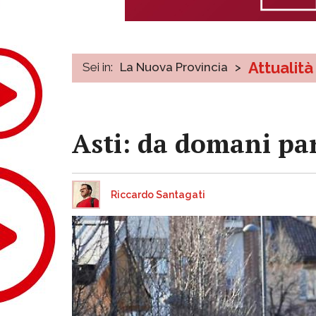
Attualità
Sei in:
La Nuova Provincia
>
Asti: da domani par
Riccardo Santagati