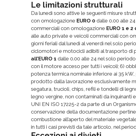
Le limitazioni strutturali
Da lunedì sono attive le seguenti misure strutt
con omologazione
EURO 0
dalle 0.00 alle 24
commerciali con omologazione
EURO 1 e 2 
alle auto private e veicoli commerciali con
giorni feriali dal lunedì al venerdì nel solo per
ciclomotori e motocicli adibiti al trasporto 
all’EURO 1
dalle 0.00 alle 24 nel solo periodo
con il motore acceso per tutti i veicoli; 6) obbl
potenza termica nominale inferiore ai 35 kW, 
prodotto dalla lavorazione esclusivamente me
segatura, trucioli, chips, refili e tondelli di l
legno vergine, non contaminati da inquinanti e
UNI EN ISO 17225-2 da parte di un Organismo d
conservazione della documentazione pertinente 
combustione all’aperto del materiale vegetale 
in tutti i casi previsti da tale articolo, nel pe
Eccezioni ai divieti