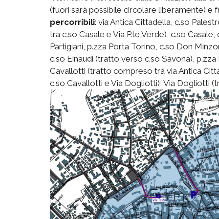
(fuori sarà possibile circolare liberamente) e 
percorribili
: via Antica Cittadella, c.so Pale
tra c.so Casale e Via P.te Verde), c.so Casale, c
Partigiani, p.zza Porta Torino, c.so Don Minzo
c.so Einaudi (tratto verso c.so Savona), p.zza
Cavallotti (tratto compreso tra via Antica Citt
c.so Cavallotti e Via Dogliotti), Via Dogliotti 