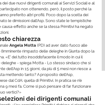
dei due nuovi dirigenti comunali ai Servizi Sociali e al
 partecipato non ottenendo, però, il posto perché la
nno preferito altri profili. Poco dopo la scelta dei
nato le dimissioni dall’Asp. Sono state le tempistiche
 causa-effetto anche se la stessa Primitivi ha negato
zioni.
esto chiarezza
munale
Angela Motta
(PD) ad aver dato fuoco alle
 l’imminente rimpasto delle deleghe in Giunta dopo la
«E’ del tutto insoddisfacente il modo in cui il
e deleghe - spiega Motta - Lo stesso sindaco che si
e dell’Asp in 15 giorni, da più di 5 mesi non riesce a
i sta mettendo tanto? A proposito dell’Asp,
ese dal CdA: quella di Primitivi. In pratica se n’è
a 9 mesi fa. Come si può pensare di far funzionare
suo vertici?»
 selezioni dei dirigenti comunali
genti: «L’ex consigliera Primitivi dichiara ai giornali che