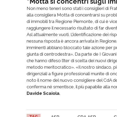
"Motta si concentri sugli im
Non meno teneri sono stati i consiglieri di Frate
alla consigliera Motta di concentrarsi su prob
di immobili tra Regione Piemonte, di cui è vice 
raggiungere il necessario risultato di far diven
Asl attualmente vuoti. L’identificazione dei ris
nessuna risposta è ancora arrivata in Regione.
imminenti abbiano bloccato tale azione per pur
giunta di centrodestra». Da parte de I Giovani
che hanno difeso l’iter di scelta dei nuovi diri
metodo meritocratico». «Il nostro sindaco, pia
dirigenziali a figure professionali munite di o
noto il nome del nuovo consigliere del CdA de
conferma né smentisce, il più papabile alla no
Davide Scaiola
.
TAG