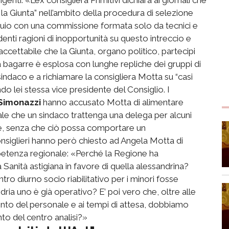
la Giunta” nell’ambito della procedura di selezione
quio con una commissione formata solo da tecnici e
enti ragioni di inopportunità su questo intreccio e
ccettabile che la Giunta, organo politico, partecipi
 bagarre è esplosa con lunghe repliche dei gruppi di
indaco e a richiamare la consigliera Motta su “casi
ndo lei stessa vice presidente del Consiglio. I
Simonazzi
hanno accusato Motta di alimentare
le che un sindaco trattenga una delega per alcuni
ore, senza che ciò possa comportare un
nsiglieri hanno però chiesto ad Angela Motta di
mpetenza regionale: «Perché la Regione ha
Sanità astigiana in favore di quella alessandrina?
tro diurno socio riabilitativo per i minori fosse
dria uno è già operativo? E’ poi vero che, oltre alle
to del personale e ai tempi di attesa, dobbiamo
o del centro analisi?»