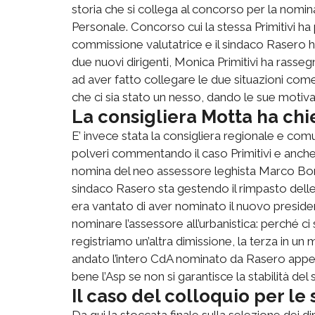
storia che si collega al concorso per la nomina 
Personale. Concorso cui la stessa Primitivi ha
commissione valutatrice e il sindaco Rasero ha
due nuovi dirigenti, Monica Primitivi ha rasseg
ad aver fatto collegare le due situazioni come
che ci sia stato un nesso, dando le sue motiva
La consigliera Motta ha chi
E’ invece stata la consigliera regionale e co
polveri commentando il caso Primitivi e anche
nomina del neo assessore leghista Marco Bona. 
sindaco Rasero sta gestendo il rimpasto dell
era vantato di aver nominato il nuovo president
nominare l’assessore all’urbanistica: perché c
registriamo un’altra dimissione, la terza in un m
andato l’intero CdA nominato da Rasero appen
bene l’Asp se non si garantisce la stabilità del 
Il caso del colloquio per le
Da qui la stoccata finale sulla selezione dei diri