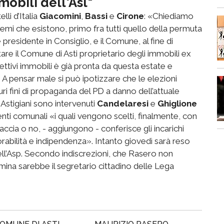
mobili dell'Asl"
lli d’Italia
Giacomini
,
Bassi
e
Cirone
: «Chiediamo
lemi che esistono, primo fra tutti quello della permuta
presidente in Consiglio, e il Comune, al fine di
tare il Comune di Asti proprietario degli immobili ex
pettivi immobili è già pronta da questa estate e
 A pensar male si può ipotizzare che le elezioni
i fini di propaganda del PD a danno dell’attuale
 Astigiani sono intervenuti
Candelaresi
e
Ghiglione
genti comunali «i quali vengono scelti, finalmente, con
ccia o no, - aggiungono - conferisce gli incarichi
norabilità e indipendenza». Intanto giovedì sarà reso
ll’Asp. Secondo indiscrezioni, che Rasero non
mina sarebbe il segretario cittadino delle Lega