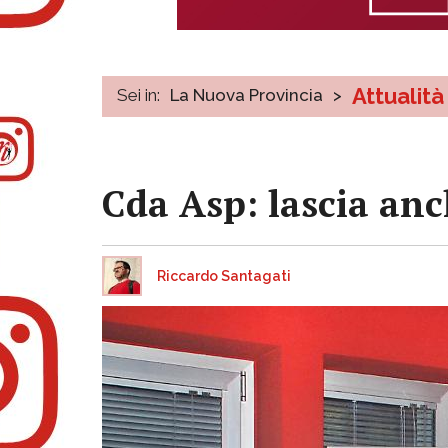
Attualità
Sei in:
La Nuova Provincia
>
Cda Asp: lascia anc
Riccardo Santagati