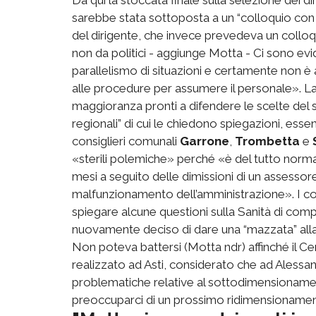
sarebbe stata sottoposta a un “colloquio con 
del dirigente, che invece prevedeva un collo
non da politici - aggiunge Motta - Ci sono evid
parallelismo di situazioni e certamente non è a
alle procedure per assumere il personale». La
maggioranza pronti a difendere le scelte del s
regionali” di cui le chiedono spiegazioni, esse
consiglieri comunali
Garrone
,
Trombetta
e
«sterili polemiche» perché «è del tutto norma
mesi a seguito delle dimissioni di un assess
malfunzionamento dell’amministrazione». I co
spiegare alcune questioni sulla Sanità di co
nuovamente deciso di dare una “mazzata” alla 
Non poteva battersi (Motta ndr) affinché il Cen
realizzato ad Asti, considerato che ad Alessan
problematiche relative al sottodimensionamen
preoccuparci di un prossimo ridimensionament