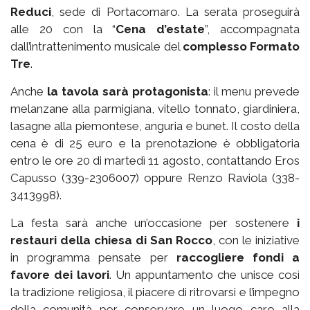
Reduci
, sede di Portacomaro. La serata proseguirà
alle 20 con la “
Cena d’estate
”, accompagnata
dall’intrattenimento musicale del
complesso Formato
Tre
.
Anche
la tavola sarà protagonista
: il menu prevede
melanzane alla parmigiana, vitello tonnato, giardiniera,
lasagne alla piemontese, anguria e bunet. Il costo della
cena è di 25 euro e la prenotazione è obbligatoria
entro le ore 20 di martedì 11 agosto, contattando Eros
Capusso (339-2306007) oppure Renzo Raviola (338-
3413998).
La festa sarà anche un’occasione per sostenere
i
restauri della chiesa di San Rocco
, con le iniziative
in programma pensate per
raccogliere fondi a
favore dei lavori
. Un appuntamento che unisce così
la tradizione religiosa, il piacere di ritrovarsi e l’impegno
della comunità per conservare un luogo caro alla