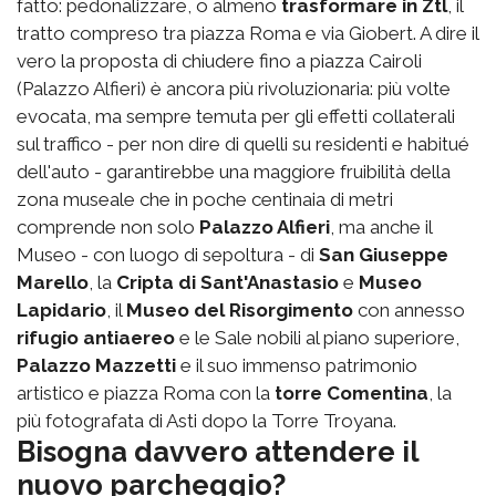
fatto: pedonalizzare, o almeno
trasformare in Ztl
, il
tratto compreso tra piazza Roma e via Giobert. A dire il
vero la proposta di chiudere fino a piazza Cairoli
(Palazzo Alfieri) è ancora più rivoluzionaria: più volte
evocata, ma sempre temuta per gli effetti collaterali
sul traffico - per non dire di quelli su residenti e habitué
dell'auto - garantirebbe una maggiore fruibilità della
zona museale che in poche centinaia di metri
comprende non solo
Palazzo Alfieri
, ma anche il
Museo - con luogo di sepoltura - di
San Giuseppe
Marello
, la
Cripta di Sant'Anastasio
e
Museo
Lapidario
, il
Museo del Risorgimento
con annesso
rifugio antiaereo
e le Sale nobili al piano superiore,
Palazzo Mazzetti
e il suo immenso patrimonio
artistico e piazza Roma con la
torre Comentina
, la
più fotografata di Asti dopo la Torre Troyana.
Bisogna davvero attendere il
nuovo parcheggio?