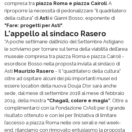
compresa tra
piazza Roma e piazza Cairoli
. A
riproporre la necessità di pedonalizzare "il quadrilatero
della cultura" di
Asti
è Gianni Bosso, esponente di
"Fare: progetti per Asti"
.
L'appello al sindaco Rasero
"A poche settimane dall’inizio del Settembre Astigiano
le scriviamo per tornare sul tema della viabilità dell’area
museale compresa tra piazza Roma e piazza Cairoli -
esordisce Bosso nella proposta inviata al sindaco di
Asti
Maurizio Rasero
- Il “quadrilatero della cultura”
oltre ad ospitare alcuni dei più importanti musei ed
essere location della nuova Douja D’or sarà anche
sede, dal mese di settembre 2018 al mese di febbraio
2019, della mostra
“Chagall, colore e magia”
. Oltre a
complimentarci con la Fondazione CrAsti per il grande
risultato ottenuto e con lei per l’iniziativa di limitare
l’accesso a piazza Roma nelle ore serali e nel week-
end, rilanciamo con rinnovato entusiasmo la proposta