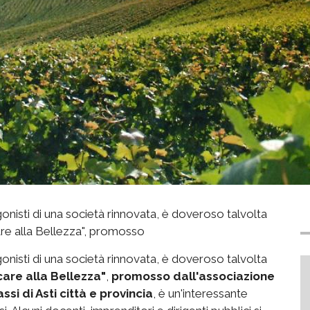
gonisti di una società rinnovata, è doveroso talvolta
care alla Bellezza", promosso
gonisti di una società rinnovata, è doveroso talvolta
are alla Bellezza"
,
promosso dall'associazione
i di Asti città e provincia
, è un'interessante