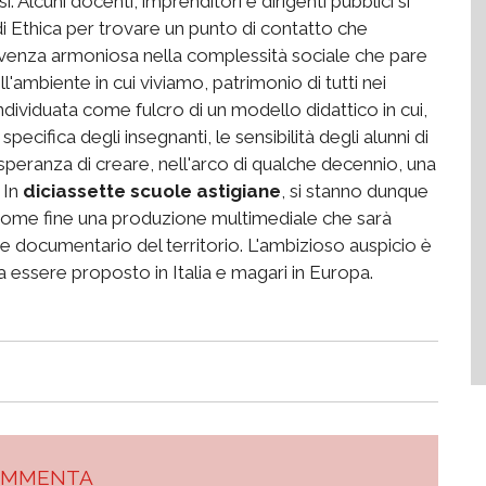
. Alcuni docenti, imprenditori e dirigenti pubblici si
 di Ethica per trovare un punto di contatto che
vivenza armoniosa nella complessità sociale che pare
l'ambiente in cui viviamo, patrimonio di tutti nei
 individuata come fulcro di un modello didattico in cui,
pecifica degli insegnanti, le sensibilità degli alunni di
speranza di creare, nell'arco di qualche decennio, una
 In
diciassette scuole astigiane
, si stanno dunque
come fine una produzione multimediale che sarà
e documentario del territorio. L'ambizioso auspicio è
 essere proposto in Italia e magari in Europa.
OMMENTA