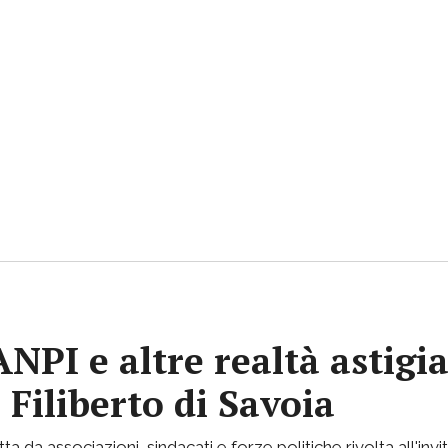
 ANPI e altre realtà astig
 Filiberto di Savoia
 da associazioni, sindacati e forze politiche rivolta all'invi