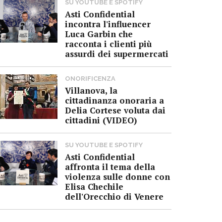
SU YOUTUBE E SPOTIFY
Asti Confidential
incontra l'influencer
Luca Garbin che
racconta i clienti più
assurdi dei supermercati
ONORIFICENZA
Villanova, la
cittadinanza onoraria a
Delia Cortese voluta dai
cittadini (VIDEO)
SU YOUTUBE E SPOTIFY
Asti Confidential
affronta il tema della
violenza sulle donne con
Elisa Chechile
dell'Orecchio di Venere