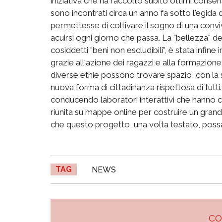
iniziativa che ha raccolto subito ottimi consensi
sono incontrati circa un anno fa sotto l'egida
permettesse di coltivare il sogno di una con
acuirsi ogni giorno che passa. La "bellezza" del
cosiddetti "beni non escludibili", è stata infine
grazie all'azione dei ragazzi e alla formazione s
diverse etnie possono trovare spazio, con la 
nuova forma di cittadinanza rispettosa di tutti.
conducendo laboratori interattivi che hanno 
riunita su mappe online per costruire un grand
che questo progetto, una volta testato, possa
TAG
NEWS
C