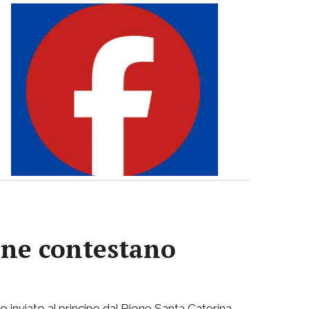
iane contestano
to inviato al principe dal Rione Santa Caterina