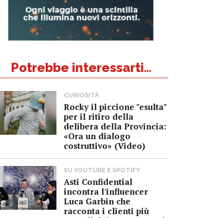
Potrebbe interessarti...
CURIOSITÀ
Rocky il piccione "esulta"
per il ritiro della
delibera della Provincia:
«Ora un dialogo
costruttivo» (Video)
SU YOUTUBE E SPOTIFY
Asti Confidential
incontra l'influencer
Luca Garbin che
racconta i clienti più