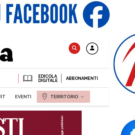
EDICOLA
ABBONAMENTI
DIGITALE
RT
EVENTI
TERRITORIO