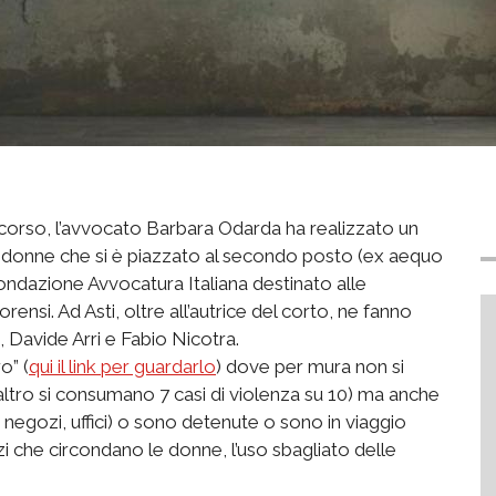
 scorso, l’avvocato Barbara Odarda ha realizzato un
e donne che si è piazzato al secondo posto (ex aequo
ndazione Avvocatura Italiana destinato alle
ensi. Ad Asti, oltre all’autrice del corto, ne fanno
, Davide Arri e Fabio Nicotra.
o” (
qui il link per guardarlo
) dove per mura non si
tro si consumano 7 casi di violenza su 10) ma anche
negozi, uffici) o sono detenute o sono in viaggio
i che circondano le donne, l’uso sbagliato delle