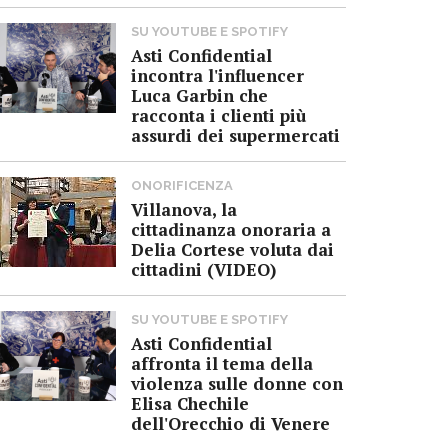
SU YOUTUBE E SPOTIFY
Asti Confidential
incontra l'influencer
Luca Garbin che
racconta i clienti più
assurdi dei supermercati
ONORIFICENZA
Villanova, la
cittadinanza onoraria a
Delia Cortese voluta dai
cittadini (VIDEO)
SU YOUTUBE E SPOTIFY
Asti Confidential
affronta il tema della
violenza sulle donne con
Elisa Chechile
dell'Orecchio di Venere