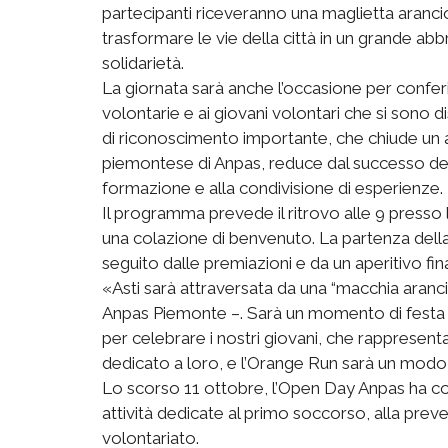
partecipanti riceveranno una maglietta aranci
trasformare le vie della città in un grande abbr
solidarietà.
La giornata sarà anche l’occasione per conferi
volontarie e ai giovani volontari che si sono d
di riconoscimento importante, che chiude un a
piemontese di Anpas, reduce dal successo del
formazione e alla condivisione di esperienze.
Il programma prevede il ritrovo alle 9 presso
una colazione di benvenuto. La partenza della 
seguito dalle premiazioni e da un aperitivo fin
«Asti sarà attraversata da una “macchia aranci
Anpas Piemonte –. Sarà un momento di festa p
per celebrare i nostri giovani, che rappresenta
dedicato a loro, e l’Orange Run sarà un modo pe
Lo scorso 11 ottobre, l’Open Day Anpas ha coinv
attività dedicate al primo soccorso, alla prev
volontariato.