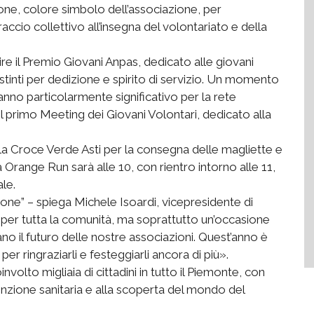
one, colore simbolo dell’associazione, per
accio collettivo all’insegna del volontariato e della
re il Premio Giovani Anpas, dedicato alle giovani
istinti per dedizione e spirito di servizio. Un momento
nno particolarmente significativo per la rete
 primo Meeting dei Giovani Volontari, dedicato alla
 la Croce Verde Asti per la consegna delle magliette e
Orange Run sarà alle 10, con rientro intorno alle 11,
ale.
one” – spiega Michele Isoardi, vicepresidente di
er tutta la comunità, ma soprattutto un’occasione
no il futuro delle nostre associazioni. Quest’anno è
r ringraziarli e festeggiarli ancora di più».
olto migliaia di cittadini in tutto il Piemonte, con
enzione sanitaria e alla scoperta del mondo del