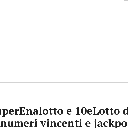
uperEnalotto e 10eLotto d
i numeri vincenti e jackp