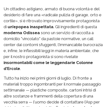
Un cittadino astigiano, armato di buona volontà e del
desiderio di fare una «radicale pulizia di garage, orto e
cortile», si è ritrovato improvvisamente protagonista
di
un’epopea inaspettata
. Gli ingredienti di questa
moderna Odissea
sono un servizio di raccolta a
domicilio "vincolato" da pastoie normative, un call
center dai contorni sfuggenti, l'immancabile burocrazia
e, infine, le inflessibili leggi in materia ambientale, che
per il nostro protagonista si sono rivelate
insormontabili come le leggendarie Colonne
d’Ercole
.
Tutto ha inizio nei primi giorni di luglio. Di fronte a
materiali troppo ingombranti per il normale passaggio
settimanale — plastiche composite, cartoni intrisi di
altre sostanze e frammenti della copertura di una
vecchia serra — l'uomo decide di contattare l’Asp per