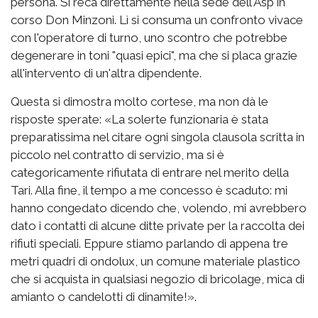
persona. Si reca direttamente nella sede dell'Asp in
corso Don Minzoni. Lì si consuma un confronto vivace
con l'operatore di turno, uno scontro che potrebbe
degenerare in toni "quasi epici", ma che si placa grazie
all'intervento di un'altra dipendente.
Questa si dimostra molto cortese, ma non dà le
risposte sperate: «La solerte funzionaria è stata
preparatissima nel citare ogni singola clausola scritta in
piccolo nel contratto di servizio, ma si è
categoricamente rifiutata di entrare nel merito della
Tari. Alla fine, il tempo a me concesso è scaduto: mi
hanno congedato dicendo che, volendo, mi avrebbero
dato i contatti di alcune ditte private per la raccolta dei
rifiuti speciali. Eppure stiamo parlando di appena tre
metri quadri di ondolux, un comune materiale plastico
che si acquista in qualsiasi negozio di bricolage, mica di
amianto o candelotti di dinamite!».