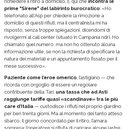
richiedere il ritiro a domicilio. È qui che
incontra le
prime "Sirene" del labirinto burocratico
: «Ho
telefonato all'Asp per chiedere la rimozione a
domicilio di questi rifiuti, ma il centralinista mi ha
risposto, senza troppe spiegazioni, dicendomi di
rivolgermi al call center (situato in Campania ndr). Ho
chiamato quel numero, ma non ho ottenuto alcuna
informazione utile, se non la richiesta di specificare la
natura dei materiali e un appuntamento fissato per il
mese successivo».
Paziente come l’eroe omerico
, l’astigiano — che
ricorda con orgoglio di essere un regolare
contribuente della Tari,
una tassa che ad Asti
raggiunge tariffe quasi «scandinave» tra le più
care d’Italia
— custodisce i rifiuti nel proprio giardino
per ben trenta giorni. Ma al momento del tanto atteso
sbarco, il giorno concordato per il ritiro, l’amara
sorpresa: l’operatore si rifiuta di caricare alcune lastre