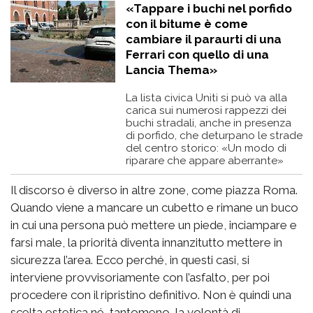
«Tappare i buchi nel porfido
con il bitume è come
cambiare il paraurti di una
Ferrari con quello di una
Lancia Thema»
La lista civica Uniti si può va alla
carica sui numerosi rappezzi dei
buchi stradali, anche in presenza
di porfido, che deturpano le strade
del centro storico: «Un modo di
riparare che appare aberrante»
Il discorso è diverso in altre zone, come piazza Roma.
Quando viene a mancare un cubetto e rimane un buco
in cui una persona può mettere un piede, inciampare e
farsi male, la priorità diventa innanzitutto mettere in
sicurezza l’area. Ecco perché, in questi casi, si
interviene provvisoriamente con l’asfalto, per poi
procedere con il ripristino definitivo. Non è quindi una
scelta estetica né, tantomeno, la volontà di