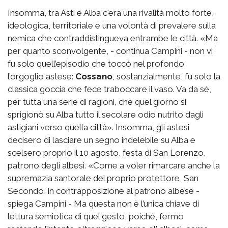
Insomma, tra Asti e Alba c'era una rivalità molto forte,
ideologica, territoriale e una volontà di prevalere sulla
nemica che contraddistingueva entrambe le città. «Ma
per quanto sconvolgente, - continua Campini - non vi
fu solo quell’episodio che toccò nel profondo
l’orgoglio astese:
Cossano
, sostanzialmente, fu solo la
classica goccia che fece traboccare il vaso. Va da sé,
per tutta una serie di ragioni, che quel giorno si
sprigionò su Alba tutto il secolare odio nutrito dagli
astigiani verso quella città». Insomma, gli astesi
decisero di lasciare un segno indelebile su Alba e
scelsero proprio il 10 agosto, festa di San Lorenzo,
patrono degli albesi. «Come a voler rimarcare anche la
supremazia santorale del proprio protettore, San
Secondo, in contrapposizione al patrono albese -
spiega Campini - Ma questa non è l’unica chiave di
lettura semiotica di quel gesto, poiché, fermo