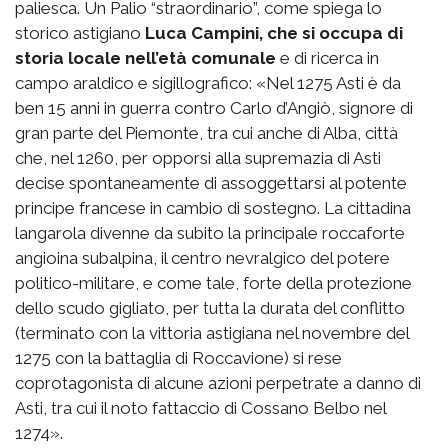
paliesca. Un Palio “straordinario”, come spiega lo
storico astigiano
Luca Campini, che si occupa di
storia locale nell’età comunale
e di ricerca in
campo araldico e sigillografico: «Nel 1275 Asti è da
ben 15 anni in guerra contro Carlo d’Angiò, signore di
gran parte del Piemonte, tra cui anche di Alba, città
che, nel 1260, per opporsi alla supremazia di Asti
decise spontaneamente di assoggettarsi al potente
principe francese in cambio di sostegno. La cittadina
langarola divenne da subito la principale roccaforte
angioina subalpina, il centro nevralgico del potere
politico-militare, e come tale, forte della protezione
dello scudo gigliato, per tutta la durata del conflitto
(terminato con la vittoria astigiana nel novembre del
1275 con la battaglia di Roccavione) si rese
coprotagonista di alcune azioni perpetrate a danno di
Asti, tra cui il noto fattaccio di Cossano Belbo nel
1274».