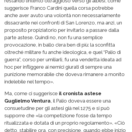
restando l’intento oltraggioso verso gli albesi, come
suggerisce Franco Cardini quella corsa potrebbe
anche aver avuto una volontà non necessariamente
dissacrante nei confronti di San Lorenzo, ma anzi, un
proposito propiziatorio per invitarlo a passare dalla
parte astese. Quindi no, non fu una semplice
provocazione, in ballo c’era ben di più: la sconfitta
oltreché militare fu anche ideologica, e quel “Palio di
guerra”, corso per umiliarli, fu una vendetta ideata ad
hoc per infliggere ai nemici giurati di sempre una
punizione memorabile che doveva rimanere a monito
indelebile nel tempo».
Ma, come ci suggerisce
il cronista astese
Guglielmo Ventura
, il Palio doveva essere una
consuetudine per gli astesi già nel 1275 e si può
supporre che «la competizione fosse da tempo
ritualizzata e dotata di un proprio regolamento». «Ciò
detto, stabilire ora, con precisione, quando ebbe inizio