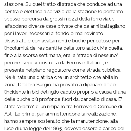
stazione. Su quel tratto di strada che conduce ad una
centrale elettrica a servizio della stazione (e pertanto
spesso percorsa da grossi mezzi della ferrovia), si
affacciano diverse case private che da anni battagliano
per i lavori necessari al fondo ormai rovinato,
disastrato e con avallamenti e buche pericolose per
l’incolumità dei residenti (e delle loro auto). Ma quella,
fino alla scorsa settimana, era la “strada di nessuno”
perché, seppur costruita da Ferrovie Italiane, è
presente nel piano regolatore come strada pubblica.
Ne è nata una diatriba che un architetto che abita in
zona, Debora Burgio, ha provato a dipanare dopo
l’incidente in bici del figlio caduto proprio a causa di una
delle buche più profonde fuori dal cancello di casa. E’
stata “arbitro” di un rimpallo fra Ferrovie e Comune di
Asti. Le prime, pur ammettendone la realizzazione,
hanno sempre sostenuto che la manutenzione, alla
luce di una legge del 1865, doveva essere a carico del