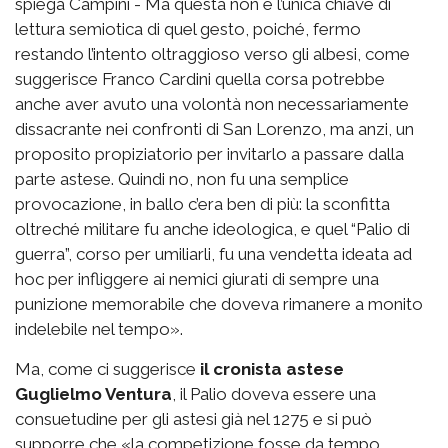
spiega Campini - Ma questa non è l’unica chiave di
lettura semiotica di quel gesto, poiché, fermo
restando l’intento oltraggioso verso gli albesi, come
suggerisce Franco Cardini quella corsa potrebbe
anche aver avuto una volontà non necessariamente
dissacrante nei confronti di San Lorenzo, ma anzi, un
proposito propiziatorio per invitarlo a passare dalla
parte astese. Quindi no, non fu una semplice
provocazione, in ballo c’era ben di più: la sconfitta
oltreché militare fu anche ideologica, e quel “Palio di
guerra”, corso per umiliarli, fu una vendetta ideata ad
hoc per infliggere ai nemici giurati di sempre una
punizione memorabile che doveva rimanere a monito
indelebile nel tempo».
Ma, come ci suggerisce
il cronista astese
Guglielmo Ventura
, il Palio doveva essere una
consuetudine per gli astesi già nel 1275 e si può
supporre che «la competizione fosse da tempo