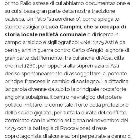
primo Palio astese di cui abbiamo documentazione e
su cui si basa gran parte della nostra tradizione
paliesca. Un Palio “straordinario”, come spiega lo
storico astigiano
Luca Campini, che si occupa di
storia locale nell’età comunale
e di ricerca in
campo araldico e sigillografico: «Nel 1275 Asti è da
ben 15 anni in guerra contro Carlo d’Angiò, signore di
gran parte del Piemonte, tra cui anche di Alba, città
che, nel 1260, per opporsi alla supremazia di Asti
decise spontaneamente di assoggettarsi al potente
principe francese in cambio di sostegno. La cittadina
langarola divenne da subito la principale roccaforte
angioina subalpina, il centro nevralgico del potere
politico-militare, e come tale, forte della protezione
dello scudo gigliato, per tutta la durata del conflitto
(terminato con la vittoria astigiana nel novembre del
1275 con la battaglia di Roccavione) si rese
coprotagonista di alcune azioni perpetrate a danno di