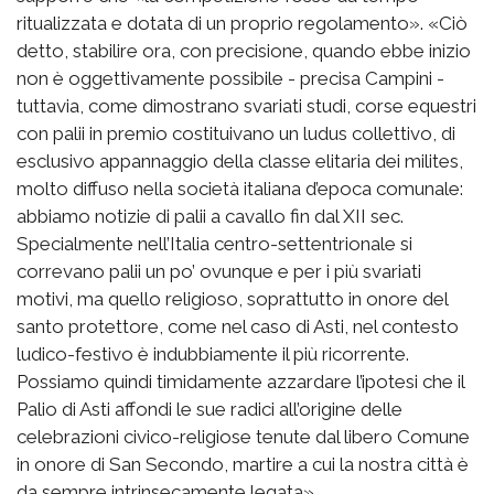
ritualizzata e dotata di un proprio regolamento». «Ciò
detto, stabilire ora, con precisione, quando ebbe inizio
non è oggettivamente possibile - precisa Campini -
tuttavia, come dimostrano svariati studi, corse equestri
con palii in premio costituivano un ludus collettivo, di
esclusivo appannaggio della classe elitaria dei milites,
molto diffuso nella società italiana d’epoca comunale:
abbiamo notizie di palii a cavallo fin dal XII sec.
Specialmente nell’Italia centro-settentrionale si
correvano palii un po’ ovunque e per i più svariati
motivi, ma quello religioso, soprattutto in onore del
santo protettore, come nel caso di Asti, nel contesto
ludico-festivo è indubbiamente il più ricorrente.
Possiamo quindi timidamente azzardare l’ipotesi che il
Palio di Asti affondi le sue radici all’origine delle
celebrazioni civico-religiose tenute dal libero Comune
in onore di San Secondo, martire a cui la nostra città è
da sempre intrinsecamente legata».