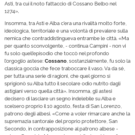
Asti, tra cui il noto fattaccio di Cossano Belbo nel
1274».
Insomma, tra Asti e Alba c'era una rivalità molto forte,
ideologica, territoriale e una volontà di prevalere sulla
nemica che contraddistingueva entrambe le città. «Ma
per quanto sconvolgente, - continua Campini - non vi
fu solo quell’episodio che toccò nel profondo
l’orgoglio astese:
Cossano
, sostanzialmente, fu solo la
classica goccia che fece traboccare il vaso. Va da sé,
per tutta una serie di ragioni, che quel giorno si
sprigionò su Alba tutto il secolare odio nutrito dagli
astigiani verso quella città». Insomma, gli astesi
decisero di lasciare un segno indelebile su Alba e
scelsero proprio il 10 agosto, festa di San Lorenzo,
patrono degli albesi. «Come a voler rimarcare anche la
supremazia santorale del proprio protettore, San
Secondo, in contrapposizione al patrono albese -