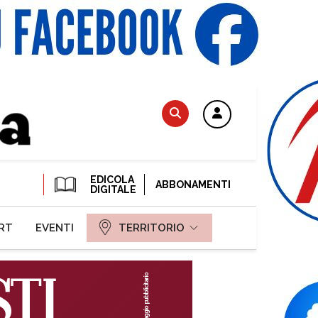
EDICOLA
ABBONAMENTI
DIGITALE
RT
EVENTI
TERRITORIO