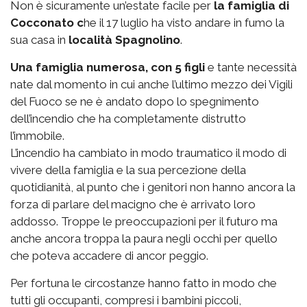
Non è sicuramente un’estate facile per
la famiglia di
Cocconato c
he il 17 luglio ha visto andare in fumo la
sua casa in
località Spagnolino
.
Una famiglia numerosa, con 5 figli
e tante necessità
nate dal momento in cui anche l’ultimo mezzo dei Vigili
del Fuoco se ne è andato dopo lo spegnimento
dell’incendio che ha completamente distrutto
l’immobile.
L’incendio ha cambiato in modo traumatico il modo di
vivere della famiglia e la sua percezione della
quotidianità, al punto che i genitori non hanno ancora la
forza di parlare del macigno che è arrivato loro
addosso. Troppe le preoccupazioni per il futuro ma
anche ancora troppa la paura negli occhi per quello
che poteva accadere di ancor peggio.
Per fortuna le circostanze hanno fatto in modo che
tutti gli occupanti, compresi i bambini piccoli,