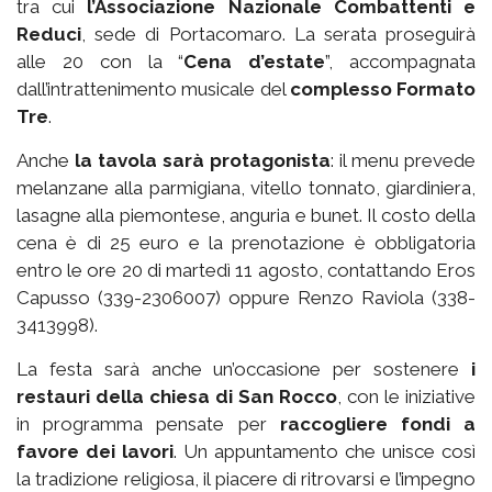
tra cui
l’Associazione Nazionale Combattenti e
Reduci
, sede di Portacomaro. La serata proseguirà
alle 20 con la “
Cena d’estate
”, accompagnata
dall’intrattenimento musicale del
complesso Formato
Tre
.
Anche
la tavola sarà protagonista
: il menu prevede
melanzane alla parmigiana, vitello tonnato, giardiniera,
lasagne alla piemontese, anguria e bunet. Il costo della
cena è di 25 euro e la prenotazione è obbligatoria
entro le ore 20 di martedì 11 agosto, contattando Eros
Capusso (339-2306007) oppure Renzo Raviola (338-
3413998).
La festa sarà anche un’occasione per sostenere
i
restauri della chiesa di San Rocco
, con le iniziative
in programma pensate per
raccogliere fondi a
favore dei lavori
. Un appuntamento che unisce così
la tradizione religiosa, il piacere di ritrovarsi e l’impegno