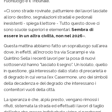
Fuoriluogo e il Tribunale.
«Ci sono strade rovinate, pattumiere dei lavori lasciate
al loro destino, segnalazioni stradali e pedonali
inesistenti - spiega il lettore - Tutto questo dove ci
sono scuole superiori e elementari.
Sembra di
essere in un altra civiltà, non nel 2026
».
Questa mattina abbiamo fatto un sopralluogo sull'area
dove, in effetti, all'incrocio tra via Scarampi e via
Quintino Sella i recenti lavori per la posa di nuovi
sottoservizi hanno "lasciato il segno". Un isolato, quello
in questione, già interessato dallo stato di precarietà e
di degrado in cui versa l'ex Casermone, uno dei simboli
della decadenza e del degrado che interessano i
contenitori vuoti della città.
La speranza è che, al più presto, vengano rimossi i
rifiuti, sistemata la strada ed effettuati i lavori di taglio