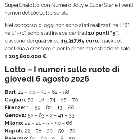
SuperEnalotto con Numero Jolly e SuperStar e i venti
numeri del 10eLotto serale.
Nel concorso di oggi non sono stati realizzati né il “6”
né il “5+1”, sono stati invece centrati
10 punti “5”
,
ciascuno dei quali vince
19.317,65 euro
. Il jackpot
continua a crescere e per la prossima estrazione sale
a
205.800.000 €
.
Lotto – I numeri sulle ruote di
giovedì 6 agosto 2026
Bari:
22 – 44 – 50 – 62 – 58
Cagliari:
53 – 16 – 74 – 65 – 70
Firenze:
1 – 59 – 82 – 13 – 88
Genova:
52 – 63 – 2 – 41 – 33
Milano:
22 – 21 – 5 – 50 – 66
Napoli:
22 – 58 – 30 – 50 – 70
Palermo:
61 – 69 – 9 – 8 – 50