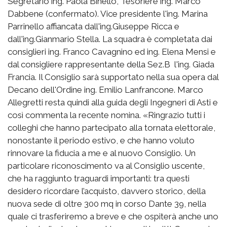
Segretario ing. Paola Binello, Tesoriere ing. Marco
Dabbene (confermato). Vice presidente l'ing. Marina
Parrinello affiancata dall'ing.Giuseppe Ricca e
dall'ing.Gianmario Stella. La squadra è completata dai
consiglieri ing. Franco Cavagnino ed ing. Elena Mensi e
dal consigliere rappresentante della Sez.B l'ing. Giada
Francia. Il Consiglio sarà supportato nella sua opera dal
Decano dell'Ordine ing. Emilio Lanfrancone. Marco
Allegretti resta quindi alla guida degli Ingegneri di Asti e
così commenta la recente nomina. «Ringrazio tutti i
colleghi che hanno partecipato alla tornata elettorale,
nonostante il periodo estivo, e che hanno voluto
rinnovare la fiducia a me e al nuovo Consiglio. Un
particolare riconoscimento va al Consiglio uscente,
che ha raggiunto traguardi importanti: tra questi
desidero ricordare l’acquisto, davvero storico, della
nuova sede di oltre 300 mq in corso Dante 39, nella
quale ci trasferiremo a breve e che ospiterà anche uno