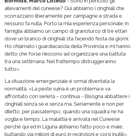
Bormida, Marco Listello
- Sono in pericolo gli
allevamenti del cuneese? Qui abbiamo i cinghiali che
scorrazzano liberamente per campagne e strada e
nessuno fa nulla. Porto la mia esperienza personale: in
famiglia abbiamo un campo di granoturco di tre ettari
dove un branco di cinghiali sta facendo festa da giorni.
Ho chiamato i guardiacaccia della Provincia e mi hanno
detto che forse riescono ad organizzare una battuta
tra una settimana. Nel frattempo distruggeranno
tutto».
La situazione emergenziale è ormai diventata la
normalità. «La peste suina è un problema e va
affrontato con serietà – continua - Bisogna abbattere i
cinghiali senza se e senza ma. Seriamente e non per
diletto, per passatempo, quando una squadra ne ha
voglia e tempo. La malattia è arrivata nel Cuneese
perché qui ed in Liguria abbiamo fatto poco e male,
buttando via milioni di euro in recinzioni e corsi inutili».