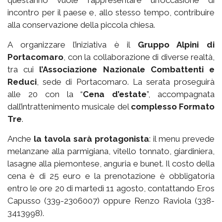
quest’anno vuole rappresentare un’occasione di
incontro per il paese e, allo stesso tempo, contribuire
alla conservazione della piccola chiesa.
A organizzare l’iniziativa è il
Gruppo Alpini di
Portacomaro
, con la collaborazione di diverse realtà,
tra cui
l’Associazione Nazionale Combattenti e
Reduci
, sede di Portacomaro. La serata proseguirà
alle 20 con la “
Cena d’estate
”, accompagnata
dall’intrattenimento musicale del
complesso Formato
Tre
.
Anche
la tavola sarà protagonista
: il menu prevede
melanzane alla parmigiana, vitello tonnato, giardiniera,
lasagne alla piemontese, anguria e bunet. Il costo della
cena è di 25 euro e la prenotazione è obbligatoria
entro le ore 20 di martedì 11 agosto, contattando Eros
Capusso (339-2306007) oppure Renzo Raviola (338-
3413998).