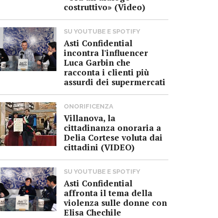
costruttivo» (Video)
SU YOUTUBE E SPOTIFY
Asti Confidential
incontra l'influencer
Luca Garbin che
racconta i clienti più
assurdi dei supermercati
ONORIFICENZA
Villanova, la
cittadinanza onoraria a
Delia Cortese voluta dai
cittadini (VIDEO)
SU YOUTUBE E SPOTIFY
Asti Confidential
affronta il tema della
violenza sulle donne con
Elisa Chechile