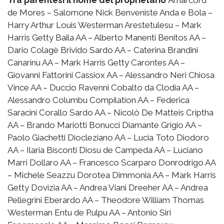
de Mores – Salomone Nick Benveniste Anda e Bola –
Harry Arthur Louis Westerman Arestetulesu – Mark
Harris Getty Baila AA – Alberto Manenti Benitos AA –
Dario Colagè Brivido Sardo AA – Caterina Brandini
Canarinu AA – Mark Harris Getty Carontes AA –
Giovanni Fattorini Cassiox AA – Alessandro Neri Chiosa
Vince AA – Duccio Ravenni Cobalto da Clodia AA –
Alessandro Columbu Compilation AA – Federica
Saracini Corallo Sardo AA – Nicolò De Matteis Criptha
AA – Brando Mariotti Bonucci Diamante Grigio AA –
Paolo Giachetti Diocleziano AA – Lucia Toto Diodoro
AA – Ilaria Bisconti Diosu de Campeda AA – Luciano
Marri Dollaro AA – Francesco Scarparo Donrodrigo AA
– Michele Seazzu Dorotea Dimmonia AA – Mark Harris
Getty Dovizia AA – Andrea Viani Dreeher AA – Andrea
Pellegrini Eberardo AA – Theodore William Thomas
Westerman Entu de P.ulpu AA – Antonio Siri