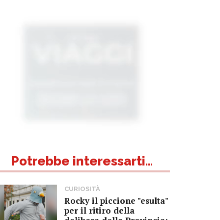
Potrebbe interessarti...
CURIOSITÀ
Rocky il piccione "esulta"
per il ritiro della