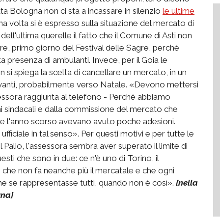
 Bologna non ci sta a incassare in silenzio
le ultime
na volta si è espresso sulla situazione del mercato di
 dell'ultima querelle il fatto che il Comune di Asti non
re, primo giorno del Festival delle Sagre, perché
 presenza di ambulanti. Invece, per il Goia le
si spiega la scelta di cancellare un mercato, in un
avanti, probabilmente verso Natale. «Devono mettersi
sessora raggiunta al telefono - Perché abbiamo
i sindacali e dalla commissione del mercato che
 che l'anno scorso avevano avuto poche adesioni.
ciale in tal senso». Per questi motivi e per tutte le
 Palio, l'assessora sembra aver superato il limite di
ti che sono in due: ce n'è uno di Torino, il
ro che non fa neanche più il mercatale e che ogni
e rappresentasse tutti, quando non è così».
[nella
gna]