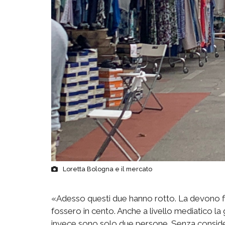
Loretta Bologna e il mercato
«Adesso questi due hanno rotto. La devono f
fossero in cento. Anche a livello mediatico la
invece sono solo due persone. Senza conside