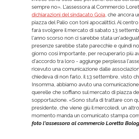
sempre no». L'assessora al Commercio Loretta
dichiarazioni del sindacato Goia
, che ancora u
piazza del Palio con toni apocalittici. Al centro
farà svolgere il mercato di sabato 13 settemb
l'anno scorso non ci sarebbe stata un'adeguata
presenze sarebbe state parecchie e quindi non 
giorno così importante, per recuperarlo più 
d'accordo tra loro - aggiunge perplessa l'as
ricevuto una comunicazione dalle associazion
chiedeva di non farlo, il 13 settembre, visto
Insomma, abbiamo avuto una comunicazione uffi
querelle che soffiano sul mercato di piazza del
sopportazione. «Sono stufa di trattare con ques
presidente, che viene giù il mercoledì, un alt
momento manda un comunicato stampa come s
foto l'assessora al commercio Loretta Bolo