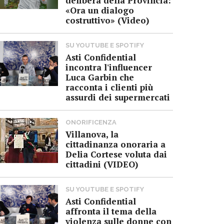
delibera della Provincia:
«Ora un dialogo
costruttivo» (Video)
SU YOUTUBE E SPOTIFY
Asti Confidential
incontra l'influencer
Luca Garbin che
racconta i clienti più
assurdi dei supermercati
ONORIFICENZA
Villanova, la
cittadinanza onoraria a
Delia Cortese voluta dai
cittadini (VIDEO)
SU YOUTUBE E SPOTIFY
Asti Confidential
affronta il tema della
violenza sulle donne con