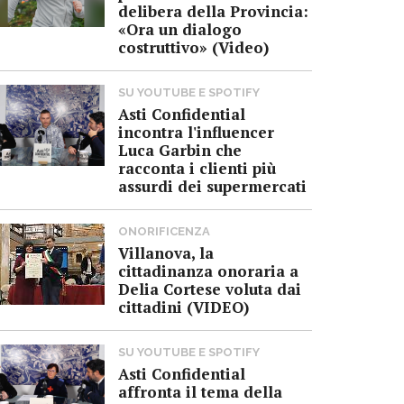
delibera della Provincia:
«Ora un dialogo
costruttivo» (Video)
SU YOUTUBE E SPOTIFY
Asti Confidential
incontra l'influencer
Luca Garbin che
racconta i clienti più
assurdi dei supermercati
ONORIFICENZA
Villanova, la
cittadinanza onoraria a
Delia Cortese voluta dai
cittadini (VIDEO)
SU YOUTUBE E SPOTIFY
Asti Confidential
affronta il tema della