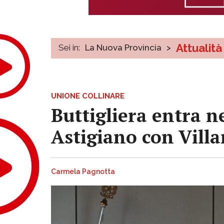
Attualità
Sei in:
La Nuova Provincia
>
UNIONE COLLINARE
Buttigliera entra n
Astigiano con Vill
Carmela Pagnotta