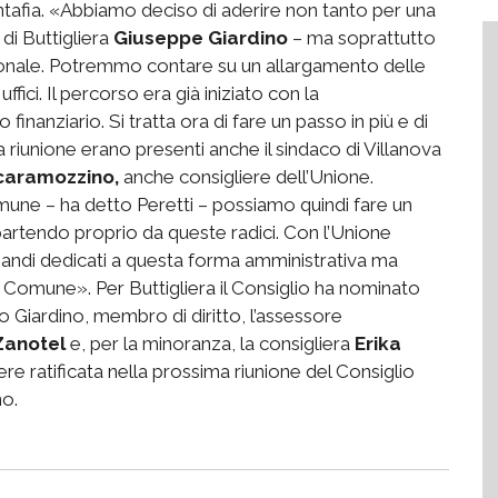
ntafia. «Abbiamo deciso di aderire non tanto per una
di Buttigliera
Giuseppe Giardino
– ma soprattutto
rsonale. Potremmo contare su un allargamento delle
fici. Il percorso era già iniziato con la
 finanziario. Si tratta ora di fare un passo in più e di
 riunione erano presenti anche il sindaco di Villanova
caramozzino,
anche consigliere dell’Unione.
omune – ha detto Peretti – possiamo quindi fare un
 partendo proprio da queste radici. Con l’Unione
 bandi dedicati a questa forma amministrativa ma
n Comune». Per Buttigliera il Consiglio ha nominato
 Giardino, membro di diritto, l’assessore
Zanotel
e, per la minoranza, la consigliera
Erika
sere ratificata nella prossima riunione del Consiglio
no.