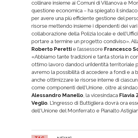
collinare insieme ai Comuni di Villanova e Mo
questione economica – ha spiegato il sindaco 
per avere una più efficiente gestione del pe
risorse mettendo insieme i dipendenti dei vari uf
collaborazione della Polizia locale e dell’Ufficio
portare a termine un progetto condiviso». Alla
Roberto Peretti
e l’assessore
Francesco S
«Abbiamo tante tradizioni e tanta storia in c
ottimo lavoro dandoci un’identità territoriale
avremo la possibilità di accedere a fondi e a
anche ottimizzare le risorse interne di ciascu
come componenti dell’Unione, oltre al sindaco
Alessandro Manello
, la vicesindaca
Flavia 
Veglio
. L'ingresso di Buttigliera dovrà ora es
dell'Unione del Monferrato e Pianalto Astigia