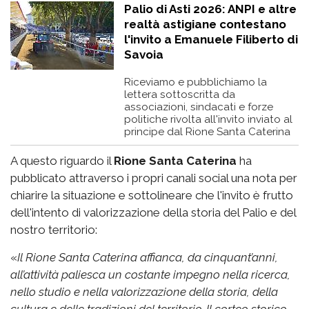
Palio di Asti 2026: ANPI e altre
realtà astigiane contestano
l'invito a Emanuele Filiberto di
Savoia
Riceviamo e pubblichiamo la
lettera sottoscritta da
associazioni, sindacati e forze
politiche rivolta all'invito inviato al
principe dal Rione Santa Caterina
A questo riguardo il
Rione Santa Caterina
ha
pubblicato attraverso i propri canali social una nota per
chiarire la situazione e sottolineare che l'invito è frutto
dell'intento di valorizzazione della storia del Palio e del
nostro territorio:
«
Il Rione Santa Caterina affianca, da cinquant’anni,
all’attività paliesca un costante impegno nella ricerca,
nello studio e nella valorizzazione della storia, della
cultura e delle tradizioni del territorio. Il corteo storico,