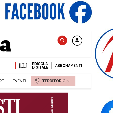
EDICOLA
ABBONAMENTI
DIGITALE
RT
EVENTI
TERRITORIO