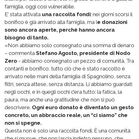
famiglia, oggi così vulnerabile.
E’ stata attivata
una raccolta fondi
; nei giorni scorsi il
bonifico è già arrivato alla famiglia, ma l
e donazioni
sono ancora aperte, perché hanno ancora
bisogno di tanto.
«Non abbiamo solo consegnato una somma di denaro
– commenta
Stefano Agosto, presidente di Nodo
Zero
- abbiamo consegnato un pezzo di comunità. Tra
contanti e bonifico, tutto ciò che è stato raccolto è
arrivato nelle mani della famiglia di Spagnolino, senza
filtri, senza attese, senza distanza. Li abbiamo guardati
negli occhi, e in quegli occhi c’era tutto: la fatica, la
paura, ma anche una gratitudine che non si può
descrivere.
Ogni euro donato è diventato un gesto
concreto, un abbraccio reale, un “ci siamo” che
non si spegne.
Questa non è solo una raccolta fondi. È una comunità
che si muove, che non lascia indietro nessuno, che