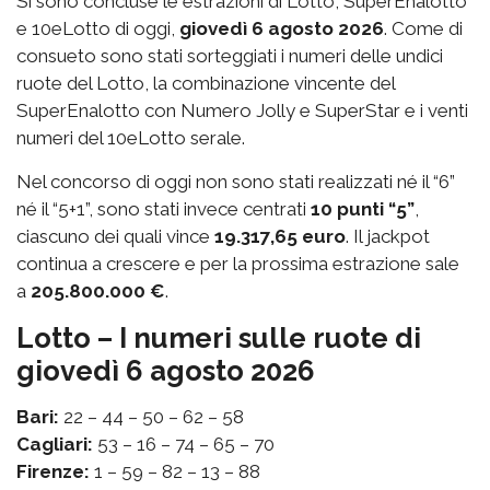
Si sono concluse le estrazioni di Lotto, SuperEnalotto
e 10eLotto di oggi,
giovedì 6 agosto 2026
. Come di
consueto sono stati sorteggiati i numeri delle undici
ruote del Lotto, la combinazione vincente del
SuperEnalotto con Numero Jolly e SuperStar e i venti
numeri del 10eLotto serale.
Nel concorso di oggi non sono stati realizzati né il “6”
né il “5+1”, sono stati invece centrati
10 punti “5”
,
ciascuno dei quali vince
19.317,65 euro
. Il jackpot
continua a crescere e per la prossima estrazione sale
a
205.800.000 €
.
Lotto – I numeri sulle ruote di
giovedì 6 agosto 2026
Bari:
22 – 44 – 50 – 62 – 58
Cagliari:
53 – 16 – 74 – 65 – 70
Firenze:
1 – 59 – 82 – 13 – 88