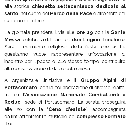
alla storica
chiesetta settecentesca dedicata al
santo
, nel cuore del
Parco della Pace
e all’ombra del
suo pino secolare.
La giornata prenderà il via alle
ore 19
con la
Santa
Messa
, celebrata dal parroco
don Luigino Trinchero
.
Sarà il momento religioso della festa, che anche
quest’anno vuole rappresentare un’occasione di
incontro per il paese e, allo stesso tempo, contribuire
alla conservazione della piccola chiesa.
A organizzare l’iniziativa è il
Gruppo Alpini di
Portacomaro
, con la collaborazione di diverse realtà,
tra cui
l’Associazione Nazionale Combattenti e
Reduci
, sede di Portacomaro. La serata proseguirà
alle 20 con la “
Cena d’estate
”, accompagnata
dall’intrattenimento musicale del
complesso Formato
Tre
.