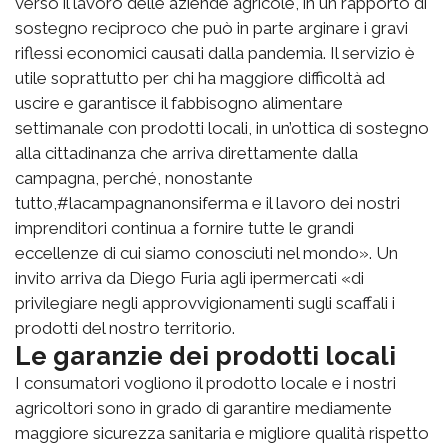
verso il lavoro delle aziende agricole, in un rapporto di
sostegno reciproco che può in parte arginare i gravi
riflessi economici causati dalla pandemia. Il servizio è
utile soprattutto per chi ha maggiore difficoltà ad
uscire e garantisce il fabbisogno alimentare
settimanale con prodotti locali, in un’ottica di sostegno
alla cittadinanza che arriva direttamente dalla
campagna, perché, nonostante
tutto,#lacampagnanonsiferma e il lavoro dei nostri
imprenditori continua a fornire tutte le grandi
eccellenze di cui siamo conosciuti nel mondo». Un
invito arriva da Diego Furia agli ipermercati «di
privilegiare negli approvvigionamenti sugli scaffali i
prodotti del nostro territorio.
Le garanzie dei prodotti locali
I consumatori vogliono il prodotto locale e i nostri
agricoltori sono in grado di garantire mediamente
maggiore sicurezza sanitaria e migliore qualità rispetto