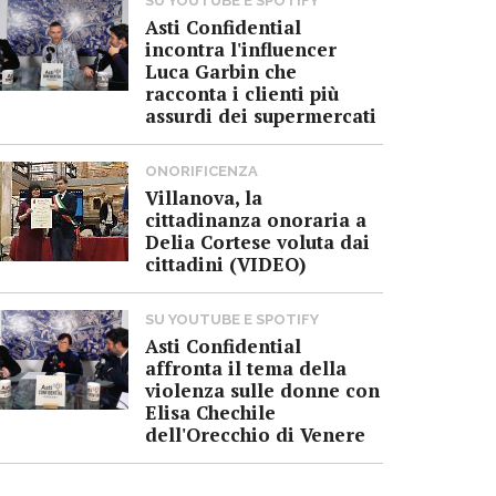
SU YOUTUBE E SPOTIFY
Asti Confidential
incontra l'influencer
Luca Garbin che
racconta i clienti più
assurdi dei supermercati
ONORIFICENZA
Villanova, la
cittadinanza onoraria a
Delia Cortese voluta dai
cittadini (VIDEO)
SU YOUTUBE E SPOTIFY
Asti Confidential
affronta il tema della
violenza sulle donne con
Elisa Chechile
dell'Orecchio di Venere