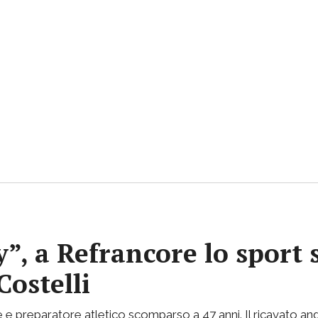
y”, a Refrancore lo sport 
Costelli
e e preparatore atletico scomparso a 47 anni. Il ricavato and