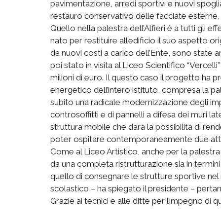
pavimentazione, arredi sportivi e nuovi spogliat
restauro conservativo delle facciate esterne, li
Quello nella palestra dell’Alfieri è a tutti gli
nato per restituire all’edificio il suo aspetto or
da nuovi costi a carico dell’Ente, sono state 
poi stato in visita al Liceo Scientifico “Vercell
milioni di euro. Il questo caso il progetto ha 
energetico dell’intero istituto, compresa la p
subito una radicale modernizzazione degli impiant
controsoffitti e di pannelli a difesa dei muri la
struttura mobile che darà la possibilità di re
poter ospitare contemporaneamente due attivit
Come al Liceo Artistico, anche per la palestra d
da una completa ristrutturazione sia in termini di
quello di consegnare le strutture sportive ne
scolastico – ha spiegato il presidente – pertant
Grazie ai tecnici e alle ditte per l’impegno di q