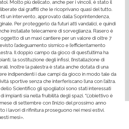
oi. Molto più delicato, anche per i vincoli, è stato il
berate dai graffiti che le ricoprivano quasi del tutto.
 effetti un intervento, approvato dalla Soprintendenza,
iginale. Per proteggerlo da futuri atti vandalici, e quindi
anche installate telecamere di sorveglianza. Rasero è
i” oggetto di un maxi cantiere per un valore di oltre 7
previsto l’adeguamento sismico e l’efficientamento
alestra. Il doppio campo da gioco di quest’ultima ha
i, la sostituzione degli infissi, l’installazione di
terali. Inoltre la palestra è stata anche dotata di una
ndere indipendenti i due campi da gioco in modo tale da
à sportive senza che interferiscano l’una con l’altra.
ello Scientifico gli spogliatoi sono stati interessati
 impianti sia nella fruibilità degli spazi. “L’obiettivo è
l mese di settembre con l’inizio del prossimo anno
o i lavori di rifinitura proseguono nei mesi estivi.
uesti mesi».