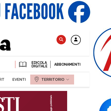
EDICOLA
ABBONAMENTI
DIGITALE
RT
EVENTI
TERRITORIO