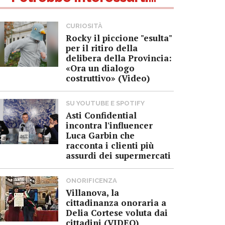
CURIOSITÀ
Rocky il piccione "esulta"
per il ritiro della
delibera della Provincia:
«Ora un dialogo
costruttivo» (Video)
SU YOUTUBE E SPOTIFY
Asti Confidential
incontra l'influencer
Luca Garbin che
racconta i clienti più
assurdi dei supermercati
ONORIFICENZA
Villanova, la
cittadinanza onoraria a
Delia Cortese voluta dai
cittadini (VIDEO)