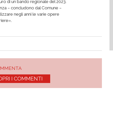
uro di un bando regionale del 2023.
tenza – concludono dal Comune –
lizzare negli anni le varie opere
riere».
OMMENTA
OPRI I COMMENTI