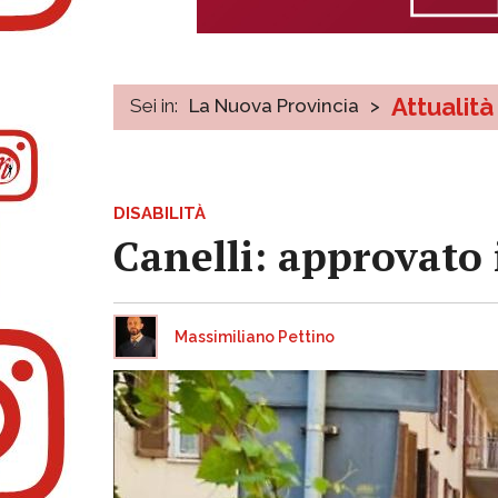
Attualità
Sei in:
La Nuova Provincia
>
DISABILITÀ
Canelli: approvato 
Massimiliano Pettino