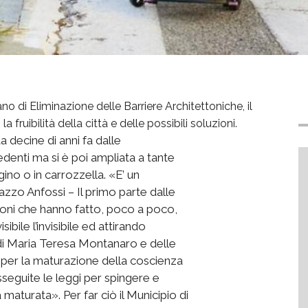
o di Eliminazione delle Barriere Architettoniche, il
a fruibilità della città e delle possibili soluzioni.
a decine di anni fa dalle
vedenti ma si è poi ampliata a tante
gino o in carrozzella. «E’ un
zzo Anfossi – Il primo parte dalle
azioni che hanno fatto, poco a poco,
bile l’invisibile ed attirando
lo di Maria Teresa Montanaro e delle
e per la maturazione della coscienza
susseguite le leggi per spingere e
maturata». Per far ciò il Municipio di