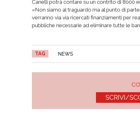
Canelli potrà contare su un contrito di 8000 e
«Non siamo al traguardo ma al punto di par
verranno via via ricercati finanziamenti per rea
pubbliche necessarie ad eliminare tutte le bar
TAG
NEWS
C
SCRIVI/SC